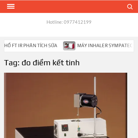
Skip
Search
to
content
Hotline: 0977412199
Ổ FT IR PHÂN TÍCH SỮA
MÁY INHALER SYMPATEC HELOS
Tag:
đo điểm kết tinh