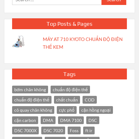
for:
Top Posts & Pages
MÁY AT 710 KYOTO CHUẨN ĐỘ ĐIỆN
THẾ KEM
Tags
bơm chân không
chuẩn độ điện thế
chuẩn độ điện thế
chất chuẩn
COD
cô quay chân không
cực phổ
cận hồng ngoại
cặn carbon
DMA
DMA 7100
DSC
DSC 7000X
DSC 7020
Foss
ft ir