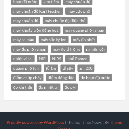
hoạt độ nước
kim tiêm
máy chuẩn độ
máy chuẩn độ Karl Fischer
máy cực phổ
máy chuẩn độ
máy chuẩn độ điện thế
máy khuấy trộn đồng hoá
máy quang phổ raman
máy so màu
máy sắc ký Ion
máy đo nhớt
máy đo phổ raman
máy đo tỉ trọng
nghiền cối
nhiệt vi sai
NIR
NIRS
phổ Raman
quang phổ ft ir
tủ ấm
tủ sấy
zm 200
điểm chớp cháy
điểm đông đặc
đo hoạt độ nước
đo khí thải
đo nhiệt trị
đo pH
Proudly powered by WordPress
|
Theme: TimesNews
|
By
Theme
Freesia
.