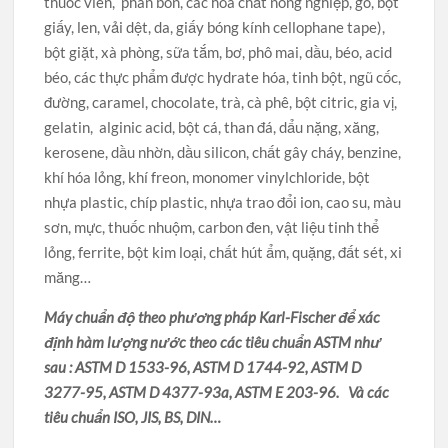
thuốc viên, phân bón, các hóa chất nông nghiệp, gỗ, bột
giấy, len, vải dệt, da, giấy bóng kính cellophane tape),
bột giặt, xà phòng, sữa tắm, bơ, phô mai, dầu, béo, acid
béo, các thực phẩm được hydrate hóa, tinh bột, ngũ cốc,
đường, caramel, chocolate, trà, cà phê, bột citric, gia vị,
gelatin, alginic acid, bột cá, than đá, dẩu nặng, xăng,
kerosene, dầu nhờn, dầu silicon, chất gây cháy, benzine,
khí hóa lỏng, khí freon, monomer vinylchloride, bột
nhựa plastic, chíp plastic, nhựa trao đổi ion, cao su, màu
sơn, mực, thuốc nhuộm, carbon đen, vật liệu tinh thể
lỏng, ferrite, bột kim loại, chất hút ẩm, quặng, đất sét, xi
măng…
Máy chuẩn độ theo phương pháp Karl-Fischer để xác
định hàm lượng nước theo các tiêu chuẩn ASTM như
sau : ASTM D 1533-96, ASTM D 1744-92, ASTM D
3277-95, ASTM D 4377-93a, ASTM E 203-96. Và các
tiêu chuẩn ISO, JIS, BS, DIN…