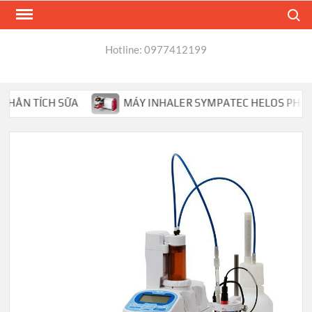
Skip
Search
to
content
Hotline: 0977412199
N TÍCH SỮA
MÁY INHALER SYMPATEC HELOS PHÂN TÍCH 