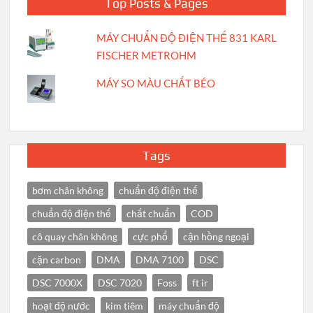
Top Posts & Pages
MÁY CHUẨN ĐỘ ĐIỆN THẾ 831 KARL
FISCHER METROHM
MÁY SO MÀU CHẤT BÉO
Tags
bơm chân không
chuẩn độ điện thế
chuẩn độ điện thế
chất chuẩn
COD
cô quay chân không
cực phổ
cận hồng ngoại
cặn carbon
DMA
DMA 7100
DSC
DSC 7000X
DSC 7020
Foss
ft ir
hoạt độ nước
kim tiêm
máy chuẩn độ