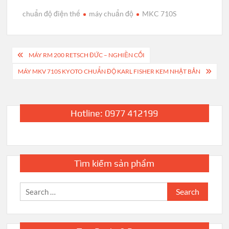
chuẩn độ điện thế
máy chuẩn độ
MKC 710S
Post
MÁY RM 200 RETSCH ĐỨC – NGHIỀN CỐI
navigation
MÁY MKV 710S KYOTO CHUẨN ĐỘ KARL FISHER KEM NHẬT BẢN
Hotline: 0977 412199
Tìm kiếm sản phẩm
Search
for: