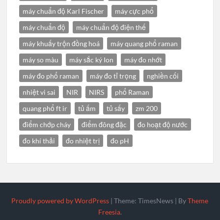
máy chuẩn độ Karl Fischer
máy cực phổ
máy chuẩn độ
máy chuẩn độ điện thế
máy khuấy trộn đồng hoá
máy quang phổ raman
máy so màu
máy sắc ký Ion
máy đo nhớt
máy đo phổ raman
máy đo tỉ trọng
nghiền cối
nhiệt vi sai
NIR
NIRS
phổ Raman
quang phổ ft ir
tủ ấm
tủ sấy
zm 200
điểm chớp cháy
điểm đông đặc
đo hoạt độ nước
đo khí thải
đo nhiệt trị
đo pH
Proudly powered by WordPress
|
Theme: TimesNews
|
By
Theme
Freesia
.