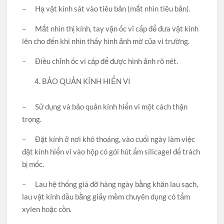
– Hạ vật kính sát vào tiêu bản (mắt nhìn tiêu bản).
– Mắt nhìn thị kính, tay vặn ốc vĩ cấp để đưa vật kính
lên cho đến khi nhìn thấy hình ảnh mờ của vi trường.
– Điều chỉnh ốc vi cấp để được hình ảnh rõ nét.
BẢO QUẢN KÍNH HIỂN VI
– Sử dụng và bảo quản kính hiển vi một cách thận
trọng.
– Đặt kính ở nơi khô thoáng, vào cuối ngày làm việc
đặt kính hiển vi vào hộp có gói hút ẩm silicagel để trách
bị mốc.
– Lau hệ thống giá đỡ hàng ngày bằng khăn lau sạch,
lau vật kính dầu bằng giấy mềm chuyên dụng có tẩm
xylen hoặc cồn.