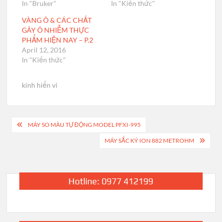
In "Bruker"
In "Kiến thức"
VÀNG Ô & CÁC CHẤT
GÂY Ô NHIỄM THỰC
PHẨM HIỆN NAY – P.2
April 12, 2016
In "Kiến thức"
kính hiển vi
Post
MÁY SO MÀU TỰ ĐỘNG MODEL PFXI-995
navigation
MÁY SẮC KÝ ION 882 METROHM
Hotline: 0977 412199