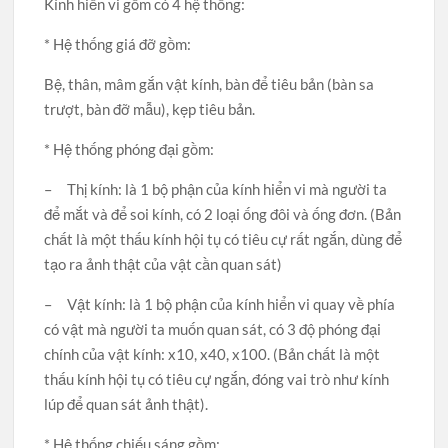
Kính hiển vi gồm có 4 hệ thống:
* Hệ thống giá đỡ gồm:
Bệ, thân, mâm gắn vật kính, bàn để tiêu bản (bàn sa
trượt, bàn đỡ mẫu), kẹp tiêu bản.
* Hệ thống phóng đại gồm:
– Thị kính: là 1 bộ phận của kính hiển vi mà người ta
để mắt và để soi kính, có 2 loại ống đôi và ống đơn. (Bản
chất là một thấu kính hội tụ có tiêu cự rất ngắn, dùng để
tạo ra ảnh thật của vật cần quan sát)
– Vật kính: là 1 bộ phận của kính hiển vi quay về phía
có vật mà người ta muốn quan sát, có 3 độ phóng đại
chính của vật kính: x10, x40, x100. (Bản chất là một
thấu kính hội tụ có tiêu cự ngắn, đóng vai trò như kính
lúp để quan sát ảnh thật).
* Hệ thống chiếu sáng gồm: