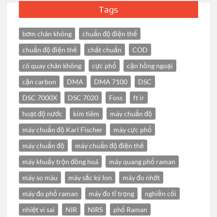
Tags
bơm chân không
chuẩn độ điện thế
chuẩn độ điện thế
chất chuẩn
COD
cô quay chân không
cực phổ
cận hồng ngoại
cặn carbon
DMA
DMA 7100
DSC
DSC 7000X
DSC 7020
Foss
ft ir
hoạt độ nước
kim tiêm
máy chuẩn độ
máy chuẩn độ Karl Fischer
máy cực phổ
máy chuẩn độ
máy chuẩn độ điện thế
máy khuấy trộn đồng hoá
máy quang phổ raman
máy so màu
máy sắc ký Ion
máy đo nhớt
máy đo phổ raman
máy đo tỉ trọng
nghiền cối
nhiệt vi sai
NIR
NIRS
phổ Raman