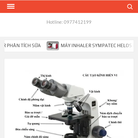
Skip
Search
to
content
Hotline: 0977412199
PHÂN TÍCH SỮA
MÁY INHALER SYMPATEC HELOS PHÂN TÍ