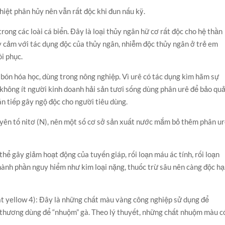
hiệt phân hủy nên vẫn rất độc khi đun nấu kỹ.
ong các loài cá biển. Đây là loại thủy ngân hữ cơ rất độc cho hệ thần
hạy cảm với tác dụng độc của thủy ngân, nhiễm độc thủy ngân ở trẻ em
i phục.
 bón hóa học, dùng trong nông nghiệp. Vì urê có tác dụng kìm hãm sự
n không ít người kinh doanh hải sản tươi sống dùng phân urê để bảo quả
n tiếp gây ngộ độc cho người tiêu dùng.
yên tố nitơ (N), nên một số cơ sở sản xuất nước mắm bỏ thêm phân u
thể gây giảm hoạt động của tuyến giáp, rối loạn máu ác tính, rối loạn
hành phần nguy hiểm như kim loại nặng, thuốc trừ sâu nên càng độc hạ
Vat yellow 4): Đây là những chất màu vàng công nghiệp sử dụng để
n thương dùng để “nhuộm” gà. Theo lý thuyết, những chất nhuộm màu c