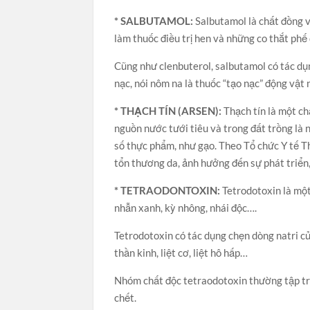
* SALBUTAMOL:
Salbutamol là chất đồng v
làm thuốc điều trị hen và những co thắt phế
Cũng như clenbuterol, salbutamol có tác d
nạc, nói nôm na là thuốc “tạo nạc” động vật 
* THẠCH TÍN (ARSEN):
Thạch tín là một ch
nguồn nước tưới tiêu và trong đất trồng là
số thực phẩm, như gạo. Theo Tổ chức Y tế Th
tổn thương da, ảnh hưởng đến sự phát triển
* TETRAODONTOXIN:
Tetrodotoxin là một
nhẫn xanh, kỳ nhông, nhái độc….
Tetrodotoxin có tác dụng chẹn dòng natri c
thần kinh, liệt cơ, liệt hô hấp…
Nhóm chất độc tetraodotoxin thường tập tru
chết.