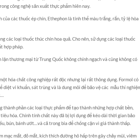
rong công nghệ sản xuất thực phẩm hiên nay.
của các thuốc ép chín, Ethephon là tinh thể màu trắng, rắn, tỷ lệ hòa
 các loại thuốc thúc chín hoa quả. Cho nên, sử dụng các loại thuốc
ất hợp pháp.
ian lận thương mại từ Trung Quốc không chính ngạch và cũng không có
một hóa chất công nghiệp rất độc nhưng lại rất thông dụng. Formol có
để diệt vi khuẩn, sát trùng và là dung môi để bảo vệ các mẫu thí nghiệ
c…
ng thành phần các loại thực phẩm để tạo thành những hợp chất bền,
tiêu hóa. Chính tính chất này đã bị lợi dụng để kéo dài thời gian bảo
u, bún, bánh ướt…và cả trong bia để chống cặn vì giá thành thấp.
êm mạc mắt, đỏ mắt, kích thích đường hô hấp trên gây chảy mũi, viêm