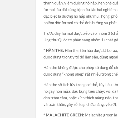
thanh quản, viêm đường hô hấp, hen phế quản
formol lâu dài cũng bị nhiều tác hại nghiêm
đặc biệt là đường hô hấp như mũi, họng, phổi
nhiễm độc formol có thể ảnh hưởng sự phát t
Trước đây formol được xếp vào nhóm 3 (ch
Ung thư Quốc tế phân sang nhóm 1 (chất gâ
* HÀN THE:
Hàn the, tên hóa dược là borax,
được dùng trong y tế để làm săn, dùng ngoà
Hàn the không được cho phép sử dụng để chế 
được dùng “không phép” rất nhiều trong chế 
Hàn the sẽ tích lũy trong cơ thể, tùy liều l
nó gây nôn mửa, đau bụng tiêu chảy; với da t
đến trầm cảm, hoặc kích thích màng não, tha
và toàn thân, gây rối loại chức năng, yếu ớt, 
* MALACHITE GREEN:
Malachite green là 