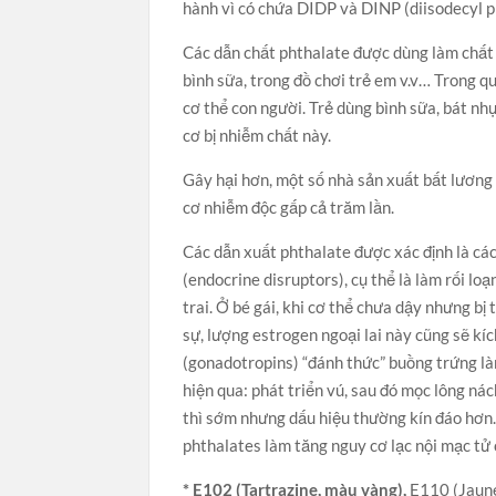
hành vì có chứa DIDP và DINP (diisodecyl p
Các dẫn chất phthalate được dùng làm chất h
bình sữa, trong đồ chơi trẻ em v.v… Trong qu
cơ thể con người. Trẻ dùng bình sữa, bát n
cơ bị nhiễm chất này.
Gây hại hơn, một số nhà sản xuất bất lương
cơ nhiễm độc gấp cả trăm lần.
Các dẫn xuất phthalate được xác định là các
(endocrine disruptors), cụ thể là làm rối loạ
trai. Ở bé gái, khi cơ thể chưa dậy nhưng b
sự, lượng estrogen ngoại lai này cũng sẽ kí
(gonadotropins) “đánh thức” buồng trứng làm
hiện qua: phát triển vú, sau đó mọc lông nác
thì sớm nhưng dấu hiệu thường kín đáo hơn.
phthalates làm tăng nguy cơ lạc nội mạc tử
* E102 (Tartrazine, màu vàng),
E110 (Jaune