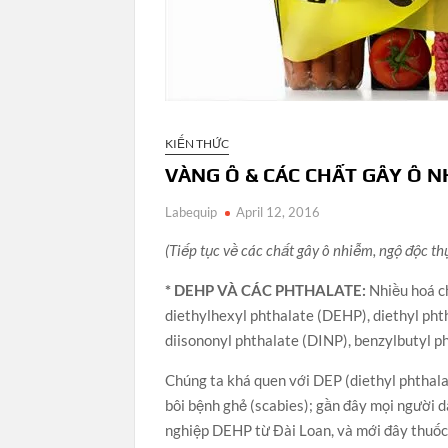
KIẾN THỨC
VÀNG Ô & CÁC CHẤT GÂY Ô N
Labequip
April 12, 2016
(Tiếp tục về các chất gây ô nhiễm, ngộ độc th
* DEHP VÀ CÁC PHTHALATE:
Nhiều hoá c
diethylhexyl phthalate (DEHP), diethyl phth
diisononyl phthalate (DINP), benzylbutyl
Chúng ta khá quen với DEP (diethyl phthala
bôi bệnh ghẻ (scabies); gần đây mọi người d
nghiệp DEHP từ Đài Loan, và mới đây thuốc