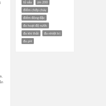
tủ sấy
zm 200
i
điểm chớp cháy
điểm đông đặc
đo hoạt độ nước
đo khí thải
đo nhiệt trị
đo pH
a,
dẫn