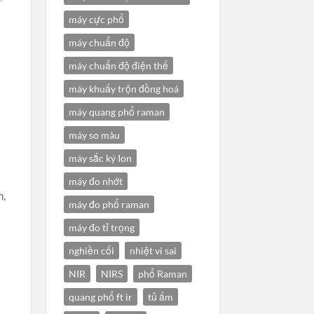
máy cực phổ
máy chuẩn độ
máy chuẩn độ điện thế
máy khuấy trộn đồng hoá
máy quang phổ raman
máy so màu
máy sắc ký Ion
máy đo nhớt
m,
máy đo phổ raman
máy đo tỉ trọng
nghiền cối
nhiệt vi sai
NIR
NIRS
phổ Raman
quang phổ ft ir
tủ ấm