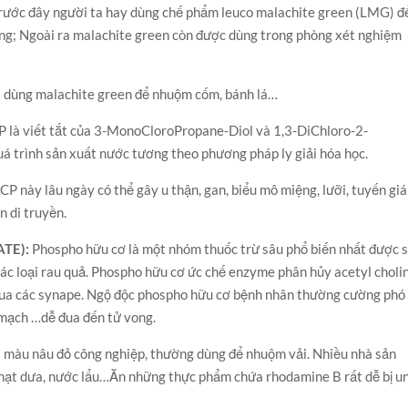
 trước đây người ta hay dùng chế phẩm leuco malachite green (LMG) đê
h trùng; Ngoài ra malachite green còn được dùng trong phòng xét nghiệm
ã dùng malachite green để nhuộm cốm, bánh lá…
là viết tắt của 3-MonoCloroPropane-Diol và 1,3-DiChloro-2-
uá trình sản xuất nước tương theo phương pháp ly giải hóa học.
P này lâu ngày có thể gây u thận, gan, biểu mô miệng, lưỡi, tuyến gi
n di truyền.
TE):
Phospho hữu cơ là một nhóm thuốc trừ sâu phổ biến nhất được 
ác loại rau quả. Phospho hữu cơ ức chế enzyme phân hủy acetyl choli
qua các synape. Ngộ độc phospho hữu cơ bệnh nhân thường cường phó
m mạch …dễ đua đến tử vong.
t màu nâu đỏ công nghiệp, thường dùng để nhuộm vải. Nhiều nhà sản
 hạt dưa, nước lẩu…Ăn những thực phẩm chứa rhodamine B rất dễ bị u