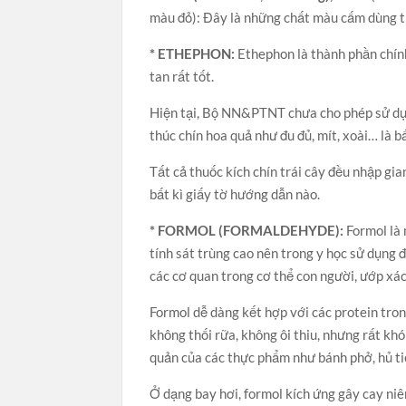
màu đỏ): Đây là những chất màu cấm dùng t
* ETHEPHON:
Ethephon là thành phần chính 
tan rất tốt.
Hiện tại, Bộ NN&PTNT chưa cho phép sử dụng
thúc chín hoa quả như đu đủ, mít, xoài… là b
Tất cả thuốc kích chín trái cây đều nhập g
bất kì giấy tờ hướng dẫn nào.
* FORMOL (FORMALDEHYDE):
Formol là 
tính sát trùng cao nên trong y học sử dụng 
các cơ quan trong cơ thể con người, ướp xá
Formol dễ dàng kết hợp với các protein tro
không thối rữa, không ôi thiu, nhưng rất khó 
quản của các thực phẩm như bánh phở, hủ tiế
Ở dạng bay hơi, formol kích ứng gây cay ni