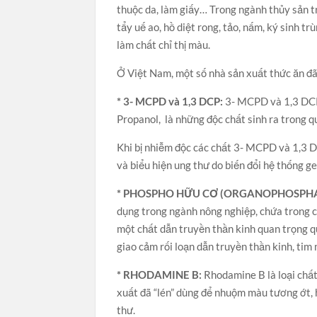
thuộc da, làm giấy… Trong ngành thủy sản
tẩy uế ao, hồ diệt rong, tảo, nấm, ký sin
làm chất chỉ thị màu.
Ở Việt Nam, một số nhà sản xuất thức ăn đ
* 3- MCPD và 1,3 DCP:
3- MCPD và 1,3 DCP 
Propanol, là những độc chất sinh ra trong q
Khi bị nhiễm độc các chất 3- MCPD và 1,3 DC
và biểu hiện ung thư do biến đổi hệ thống ge
* PHOSPHO HỮU CƠ (ORGANOPHOSPHA
dụng trong ngành nông nghiệp, chứa trong c
một chất dẫn truyền thần kinh quan trọng 
giao cảm rối loạn dẫn truyền thần kinh, ti
* RHODAMINE B:
Rhodamine B là loại chấ
xuất đã “lén” dùng để nhuộm màu tương ớt,
thư.