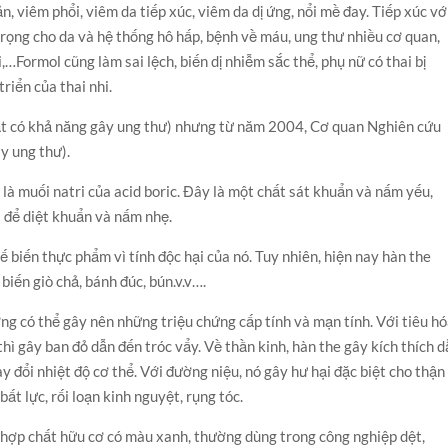
, viêm phổi, viêm da tiếp xúc, viêm da dị ứng, nổi mề đay. Tiếp xúc vớ
 trọng cho da và hệ thống hô hấp, bệnh về máu, ung thư nhiều cơ quan,
,…Formol cũng làm sai lệch, biến dị nhiễm sắc thể, phụ nữ có thai bị
riển của thai nhi.
ất có khả năng gây ung thư) nhưng từ năm 2004, Cơ quan Nghiên cứu
y ung thư).
 là muối natri của acid boric. Đây là một chất sát khuẩn và nấm yếu,
i để diệt khuẩn và nấm nhẹ.
biến thực phẩm vì tính độc hại của nó. Tuy nhiên, hiện nay hàn the
biến giò chả, bánh đúc, bún.v.v….
ượng có thể gây nên những triệu chứng cấp tính và mạn tính. Với tiêu hó
hì gây ban đỏ dẫn đến tróc vẩy. Về thần kinh, hàn the gây kích thích 
y đổi nhiệt độ cơ thể. Với đường niệu, nó gây hư hại đặc biệt cho thận
bất lực, rối loạn kinh nguyệt, rụng tóc.
hợp chất hữu cơ có màu xanh, thường dùng trong công nghiệp dệt,