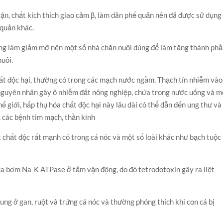
ận, chất kích thích giao cảm β, làm dãn phế quản nên đã được sử dụng
 quản khác.
ụng làm giảm mỡ nên một số nhà chăn nuôi dùng để làm tăng thành ph
nuôi.
ất độc hại, thường có trong các mạch nước ngầm. Thạch tín nhiễm vào
 nguyên nhân gây ô nhiễm đất nông nghiệp, chứa trong nước uống và m
ế giới, hấp thụ hóa chất độc hại này lâu dài có thể dẫn đến ung thư và
, các bệnh tim mạch, thần kinh
 chất độc rất mạnh có trong cá nóc và một số loài khác như bạch tuộc
ủa bơm Na-K ATPase ở tấm vận động, do đó tetrodotoxin gây ra liệt
ng ở gan, ruột và trứng cá nóc và thường phóng thích khi con cá bị