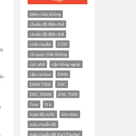
bơm chân không
chuẩn độ điện thế
y
chuẩn độ điện thế
chất chuẩn
COD
uy
cô quay chân không
cực phổ
cận hồng ngoại
cặn carbon
DMA
ẫn
t
DMA 7100
DSC
DSC 7000X
DSC 7020
Foss
ft ir
y
hoạt độ nước
kim tiêm
máy chuẩn độ
,
máy chuẩn độ Karl Fischer