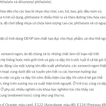
hthalate và diisononyl phthalate).
óa dẻo cho các bao bì nhựa như chai, can, túi, bao, gói, đầu núm vú,
á trình sử dụng, phthalate ít nhiều thôi ra và theo đường tiêu hóa vào
hựa, đồ chơi bằng nhựa có chứa hàm lượng cao các phthalate sẽ có ngu
 đã cố tình dùng DEHP làm chất tạo đục cho thực phẩm, và như thế ng
 xenoestrogen, do đó chúng sẽ là những chất làm rối loạn nội tiết
n hệ thống hoóc môn giới tính và gây ra dậy thì trước tuổi ở cả bé gái l
ị tác động của một lượng lớn dẫn xuất phthalate, các xenoestrogen thậ
ch hoạt vùng dưới đồi và tuyến yên tiết ra các hormon hướng dục
 việc và gây ra dậy thì sớm. Biểu hiện của dậy thì sớm ở bé gái thể
h, lông trên xương mu và xuất hiện kinh nguyệt. Ở trẻ trai, cũng có dậ
 Ở phụ nữ, nhiều nghiên cứu khoa học nghiêm túc cho thấy các
 cung (endometriosis) cũng như ung thư vú.
 d’ Orange, màu cam), E122 (Azorubune, màu đỏ), E124 (Ponceau 4R