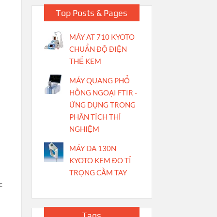
Top Posts & Pages
MÁY AT 710 KYOTO
CHUẨN ĐỘ ĐIỆN
THẾ KEM
MÁY QUANG PHỔ
HỒNG NGOẠI FTIR -
ỨNG DỤNG TRONG
PHÂN TÍCH THÍ
NGHIỆM
MÁY DA 130N
KYOTO KEM ĐO TỈ
TRỌNG CẦM TAY
c
Tags