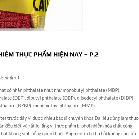
HIỄM THỰC PHẨM HIỆN NAY – P.2
ực phẩm..)
hất có nhân phthalate như: như monobutyl phthalate (MBP),
alate (DEP), dibutyl phthalate (DBP), diisodecyl phthalate (DIDP),
 phthalate (BZBP), monomethyl phthalate (MMP)…
te) trước đây vì được nhiều bác sĩ chuyên khoa Da liễu dùng làm thuố
ân đều biết và rất lo lắng vì thực phẩm bị phơi nhiễm hóa chất công
 bột kháng sinh uống quen thuộc Augmentin bị thu hồi không cho lưu