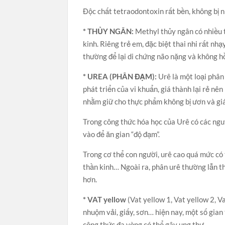
Độc chất tetraodontoxin rất bền, không bị n
* THỦY NGÂN:
Methyl thủy ngân có nhiều tr
kinh. Riêng trẻ em, đặc biệt thai nhi rất n
thường để lại di chứng não nặng và không hồ
* UREA (PHÂN ĐẠM):
Urê là một loại phân
phát triển của vi khuẩn, giá thành lại rẻ nê
nhằm giữ cho thực phẩm không bị ươn và giá
Trong công thức hóa học của Urê có các ngu
vào để ăn gian “độ đạm”.
Trong cơ thể con người, urê cao quá mức có 
thần kinh… Ngoài ra, phân urê thường lẫn t
hơn.
* VAT yellow
(Vat yellow 1, Vat yellow 2, 
nhuộm vải, giấy, sơn… hiện nay, một số gia
công thức đa vòng có thể gây ung thư .