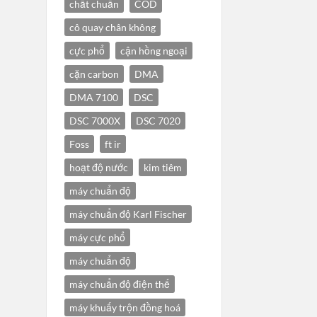
chất chuẩn
COD
cô quay chân không
cực phổ
cận hồng ngoại
cặn carbon
DMA
DMA 7100
DSC
DSC 7000X
DSC 7020
Foss
ft ir
hoạt độ nước
kim tiêm
máy chuẩn độ
máy chuẩn độ Karl Fischer
máy cực phổ
máy chuẩn độ
máy chuẩn độ điện thế
máy khuấy trộn đồng hoá