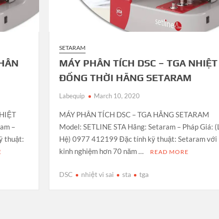
SETARAM
PHÂN
MÁY PHÂN TÍCH DSC – TGA NHIỆT
ĐỒNG THỜI HÃNG SETARAM
Labequip
March 10, 2020
HIỆT
MÁY PHÂN TÍCH DSC – TGA HÃNG SETARAM
ram –
Model: SETLINE STA Hãng: Setaram – Pháp Giá: (
ỹ thuật:
Hệ) 0977 412199 Đặc tính kỹ thuật: Setaram với
kinh nghiệm hơn 70 năm …
E
READ MORE
DSC
nhiệt vi sai
sta
tga