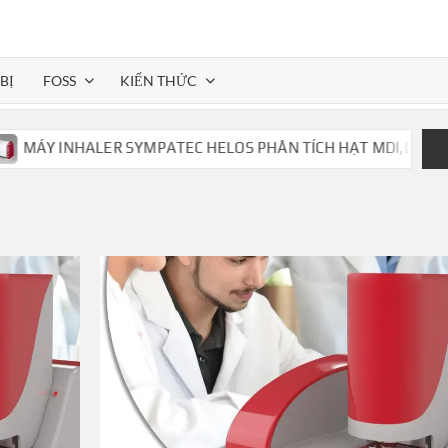
BỊ
FOSS
KIẾN THỨC
Y INHALER SYMPATEC HELOS PHÂN TÍCH HẠT MDI,DPI,..