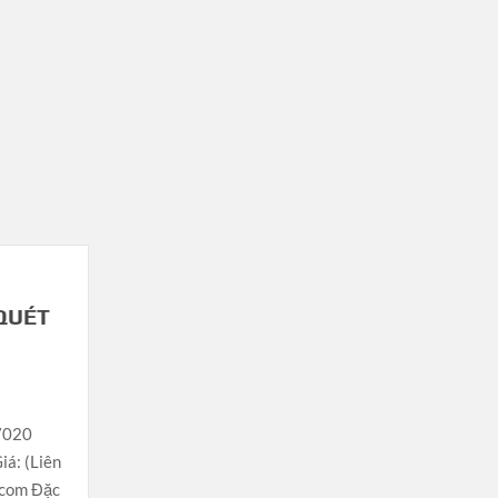
 QUÉT
7020
á: (Liên
.com Đặc