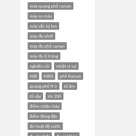
máy quang phổ raman
máy so màu
máy sắc ký Ion
máy đo nhớt
máy đo phổ raman
máy đo tỉ trọng
nghiền cối
nhiệt vi sai
NIR
NIRS
phổ Raman
quang phổ ft ir
tủ ấm
tủ sấy
zm 200
điểm chớp cháy
điểm đông đặc
đo hoạt độ nước