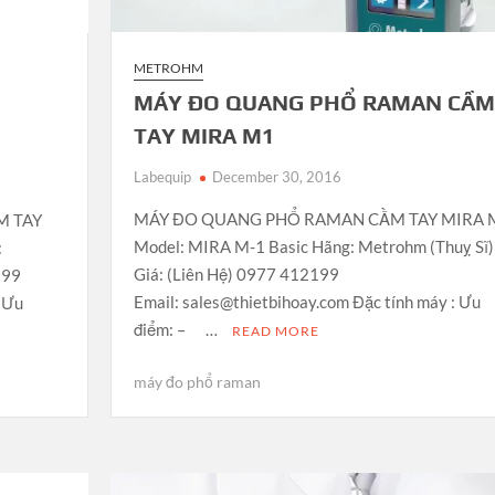
METROHM
MÁY ĐO QUANG PHỔ RAMAN CẦM
TAY MIRA M1
Labequip
December 30, 2016
MÁY ĐO QUANG PHỔ RAMAN CẦM TAY MIRA
M TAY
Model: MIRA M-1 Basic Hãng: Metrohm (Thuỵ Sĩ)
:
Giá: (Liên Hệ) 0977 412199
199
Email: sales@thietbihoay.com Đặc tính máy : Ưu
: Ưu
điểm: – …
READ MORE
máy đo phổ raman