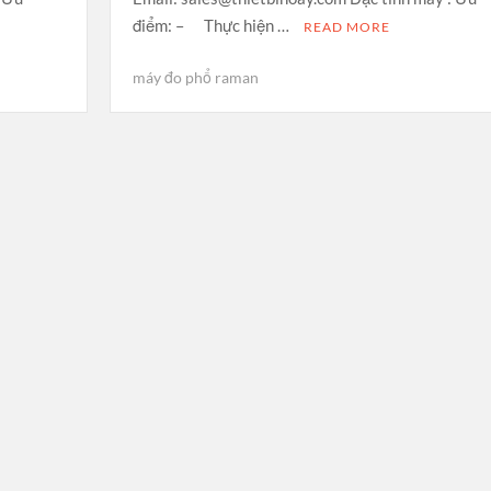
điểm: – Thực hiện …
READ MORE
máy đo phổ raman