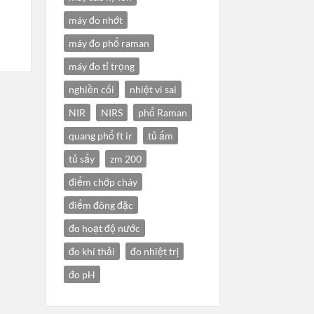
máy đo nhớt
máy đo phổ raman
máy đo tỉ trọng
nghiền cối
nhiệt vi sai
NIR
NIRS
phổ Raman
quang phổ ft ir
tủ ấm
tủ sấy
zm 200
điểm chớp cháy
điểm đông đặc
đo hoạt độ nước
đo khí thải
đo nhiệt trị
đo pH