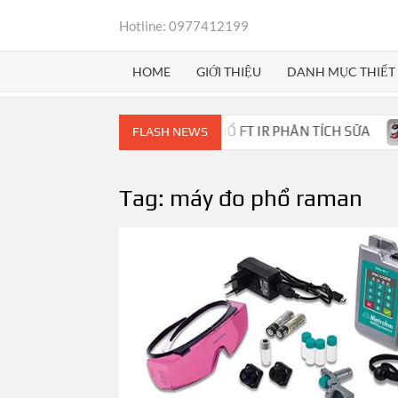
Skip
Hotline: 0977412199
to
content
HOME
GIỚI THIỆU
DANH MỤC THIẾT 
ILKOSCAN™ MARS – QUANG PHỔ FT IR PHÂN TÍCH SỮA
FLASH NEWS
Tag:
máy đo phổ raman