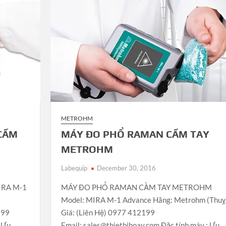
METROHM
CẦM
MÁY ĐO PHỔ RAMAN CẦM TAY
METROHM
Labequip
December 30, 2016
IRA M-1
MÁY ĐO PHỔ RAMAN CẦM TAY METROHM
:
Model: MIRA M-1 Advance Hãng: Metrohm (Thuỵ S
199
Giá: (Liên Hệ) 0977 412199
: Ưu
Email: sales@thietbihoay.com Đặc tính máy : Ưu