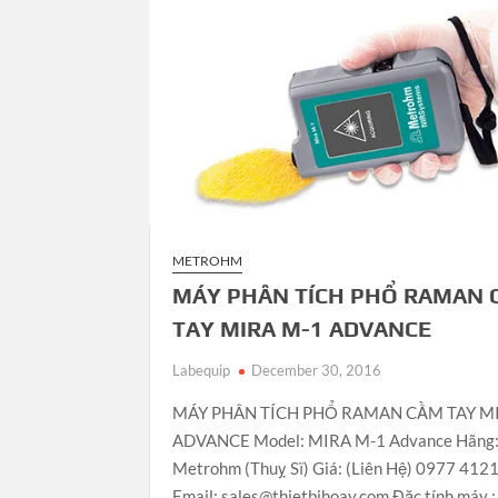
METROHM
MÁY PHÂN TÍCH PHỔ RAMAN 
TAY MIRA M-1 ADVANCE
Labequip
December 30, 2016
MÁY PHÂN TÍCH PHỔ RAMAN CẦM TAY M
ADVANCE Model: MIRA M-1 Advance Hãng
Metrohm (Thuỵ Sĩ) Giá: (Liên Hệ) 0977 412
Email: sales@thietbihoay.com Đặc tính máy 