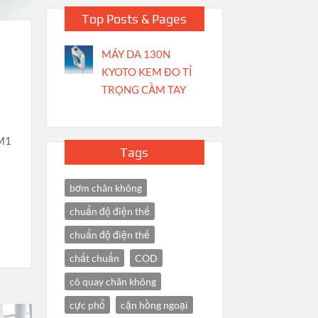
Top Posts & Pages
MÁY DA 130N
KYOTO KEM ĐO TỈ
TRỌNG CẦM TAY
 M1
Tags
bơm chân không
chuẩn độ điện thế
chuẩn độ điện thế
chất chuẩn
COD
cô quay chân không
cực phổ
cận hồng ngoại