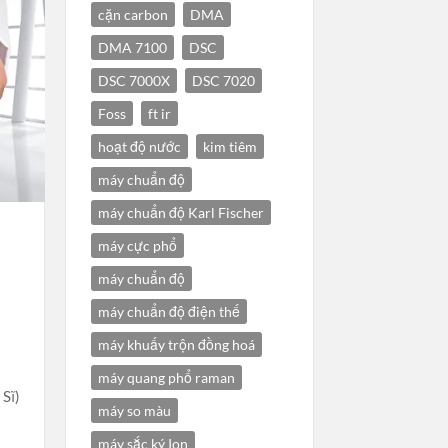
cặn carbon
DMA
DMA 7100
DSC
DSC 7000X
DSC 7020
Foss
ft ir
hoạt độ nước
kim tiêm
máy chuẩn độ
máy chuẩn độ Karl Fischer
máy cực phổ
máy chuẩn độ
máy chuẩn độ điện thế
máy khuấy trộn đồng hoá
máy quang phổ raman
ĩ)
máy so màu
máy sắc ký Ion