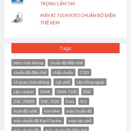
TRỌNG CẦM TAY
MÁY AT 710 KYOTO CHUẨN ĐỘ ĐIỆN
THẾ KEM
Tags
bơm chân không
chuẩn độ điện thế
chuẩn độ điện thế
chất chuẩn
COD
cô quay chân không
cực phổ
cận hồng ngoại
cặn carbon
DMA
DMA 7100
DSC
DSC 7000X
DSC 7020
Foss
ft ir
hoạt độ nước
kim tiêm
máy chuẩn độ
máy chuẩn độ Karl Fischer
máy cực phổ
máy chuẩn độ
máy chuẩn độ điện thế