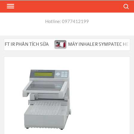
Skip
Search
to
content
Hotline: 0977412199
T IR PHÂN TÍCH SỮA
MÁY INHALER SYMPATEC HELOS PH