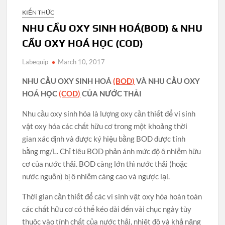
KIẾN THỨC
NHU CẦU OXY SINH HOÁ(BOD) & NHU
CẦU OXY HOÁ HỌC (COD)
Labequip
March 10, 2017
NHU CẦU OXY SINH HOÁ
(BOD)
VÀ NHU CẦU OXY
HOÁ HỌC
(COD)
CỦA NƯỚC THẢI
Nhu cầu oxy sinh hóa là lượng oxy cần thiết để vi sinh
vật oxy hóa các chất hữu cơ trong một khoảng thời
gian xác định và được ký hiệu bằng BOD được tính
bằng mg/L. Chỉ tiêu BOD phản ánh mức độ ô nhiễm hữu
cơ của nước thải. BOD càng lớn thì nước thải (hoặc
nước nguồn) bị ô nhiễm càng cao và ngược lại.
Thời gian cần thiết để các vi sinh vật oxy hóa hoàn toàn
các chất hữu cơ có thể kéo dài đến vài chục ngày tùy
thuộc vào tính chất của nước thải, nhiệt độ và khả năng