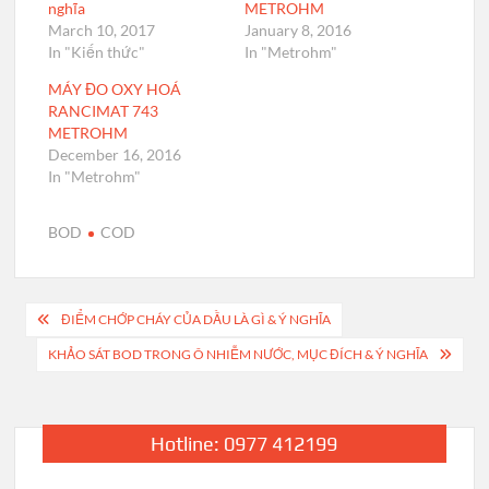
nghĩa
METROHM
March 10, 2017
January 8, 2016
In "Kiến thức"
In "Metrohm"
MÁY ĐO OXY HOÁ
RANCIMAT 743
METROHM
December 16, 2016
In "Metrohm"
BOD
COD
Post
ĐIỂM CHỚP CHÁY CỦA DẦU LÀ GÌ & Ý NGHĨA
navigation
KHẢO SÁT BOD TRONG Ô NHIỄM NƯỚC, MỤC ĐÍCH & Ý NGHĨA
Hotline: 0977 412199