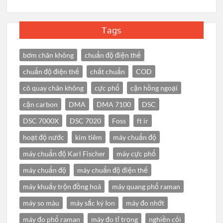
Tags
bơm chân không
chuẩn độ điện thế
chuẩn độ điện thế
chất chuẩn
COD
cô quay chân không
cực phổ
cận hồng ngoại
cặn carbon
DMA
DMA 7100
DSC
DSC 7000X
DSC 7020
Foss
ft ir
hoạt độ nước
kim tiêm
máy chuẩn độ
máy chuẩn độ Karl Fischer
máy cực phổ
máy chuẩn độ
máy chuẩn độ điện thế
máy khuấy trộn đồng hoá
máy quang phổ raman
máy so màu
máy sắc ký Ion
máy đo nhớt
máy đo phổ raman
máy đo tỉ trọng
nghiền cối