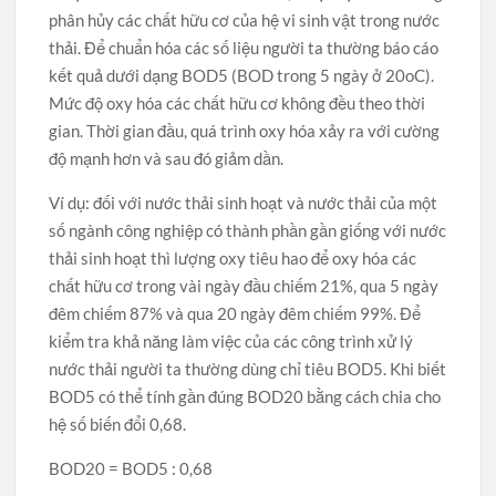
phân hủy các chất hữu cơ của hệ vi sinh vật trong nước
thải. Để chuẩn hóa các số liệu người ta thường báo cáo
kết quả dưới dạng BOD5 (BOD trong 5 ngày ở 20oC).
Mức độ oxy hóa các chất hữu cơ không đều theo thời
gian. Thời gian đầu, quá trình oxy hóa xảy ra với cường
độ mạnh hơn và sau đó giảm dần.
Ví dụ: đối với nước thải sinh hoạt và nước thải của một
số ngành công nghiệp có thành phần gần giống với nước
thải sinh hoạt thì lượng oxy tiêu hao để oxy hóa các
chất hữu cơ trong vài ngày đầu chiếm 21%, qua 5 ngày
đêm chiếm 87% và qua 20 ngày đêm chiếm 99%. Để
kiểm tra khả năng làm việc của các công trình xử lý
nước thải người ta thường dùng chỉ tiêu BOD5. Khi biết
BOD5 có thể tính gần đúng BOD20 bằng cách chia cho
hệ số biến đổi 0,68.
BOD20 = BOD5 : 0,68