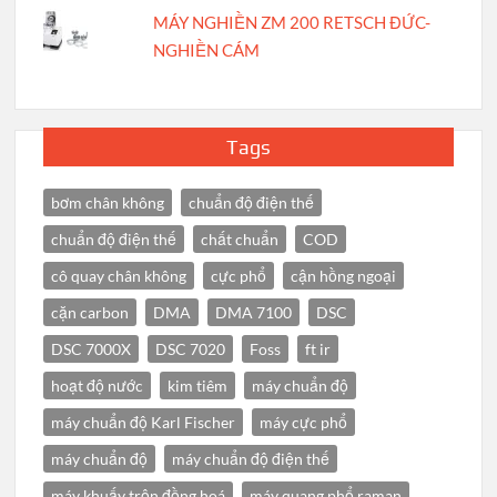
MÁY NGHIỀN ZM 200 RETSCH ĐỨC-
NGHIỀN CÁM
Tags
bơm chân không
chuẩn độ điện thế
chuẩn độ điện thế
chất chuẩn
COD
cô quay chân không
cực phổ
cận hồng ngoại
cặn carbon
DMA
DMA 7100
DSC
DSC 7000X
DSC 7020
Foss
ft ir
hoạt độ nước
kim tiêm
máy chuẩn độ
máy chuẩn độ Karl Fischer
máy cực phổ
máy chuẩn độ
máy chuẩn độ điện thế
máy khuấy trộn đồng hoá
máy quang phổ raman