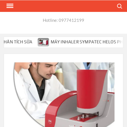
Skip
Search
to
content
Hotline: 0977412199
 TÍCH SỮA
MÁY INHALER SYMPATEC HELOS PHÂN TÍCH H