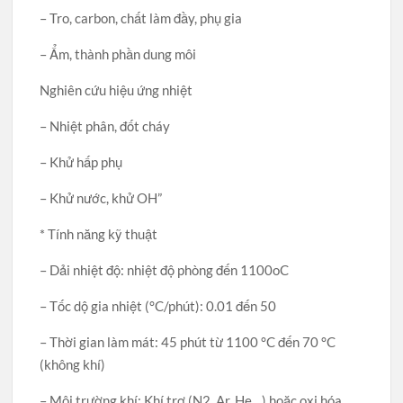
– Tro, carbon, chất làm đầy, phụ gia
– Ẩm, thành phần dung môi
Nghiên cứu hiệu ứng nhiệt
– Nhiệt phân, đốt cháy
– Khử hấp phụ
– Khử nước, khử OH”
* Tính năng kỹ thuật
– Dải nhiệt độ: nhiệt độ phòng đến 1100oC
– Tốc dộ gia nhiệt (°C/phút): 0.01 đến 50
– Thời gian làm mát: 45 phút từ 1100 °C đến 70 °C
(không khí)
– Môi trường khí: Khí trơ (N2, Ar, He…) hoặc oxi hóa