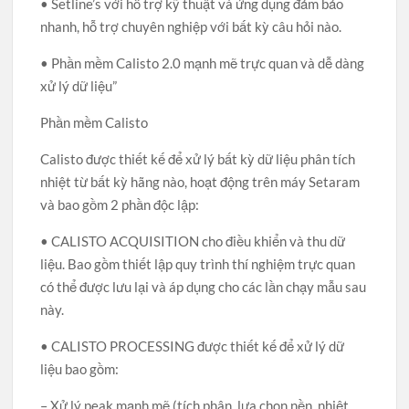
• Setline’s với hỗ trợ kỹ thuật và ứng dụng đảm bảo
nhanh, hỗ trợ chuyên nghiệp với bất kỳ câu hỏi nào.
• Phần mềm Calisto 2.0 mạnh mẽ trực quan và dễ dàng
xử lý dữ liệu”
Phần mềm Calisto
Calisto được thiết kế để xử lý bất kỳ dữ liệu phân tích
nhiệt từ bất kỳ hãng nào, hoạt động trên máy Setaram
và bao gồm 2 phần độc lập:
• CALISTO ACQUISITION cho điều khiển và thu dữ
liệu. Bao gồm thiết lập quy trình thí nghiệm trực quan
có thể được lưu lại và áp dụng cho các lần chạy mẫu sau
này.
• CALISTO PROCESSING được thiết kế để xử lý dữ
liệu bao gồm:
– Xử lý peak mạnh mẽ (tích phân, lựa chọn nền, nhiệt