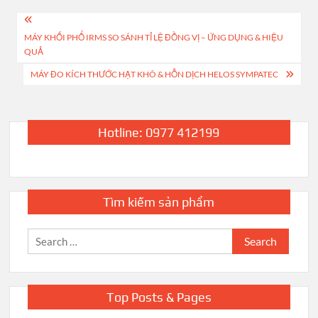
Post
MÁY KHỐI PHỔ IRMS SO SÁNH TỈ LỆ ĐỒNG VỊ – ỨNG DỤNG & HIỆU
navigation
QUẢ
MÁY ĐO KÍCH THƯỚC HẠT KHÔ & HỖN DỊCH HELOS SYMPATEC
Hotline: 0977 412199
Tìm kiếm sản phẩm
Search
for:
Top Posts & Pages