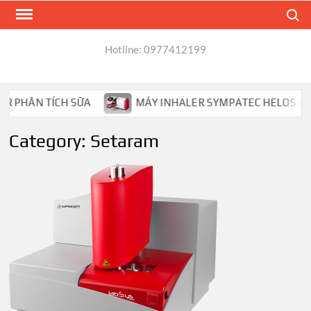
Skip
Search
to
content
Hotline: 0977412199
HÂN TÍCH SỮA
MÁY INHALER SYMPATEC HELOS PHÂN TÍC
Category:
Setaram