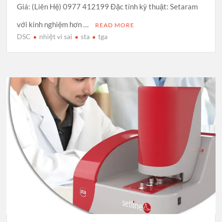
Giá: (Liên Hệ) 0977 412199 Đặc tính kỹ thuật: Setaram
với kinh nghiệm hơn …
READ MORE
DSC
nhiệt vi sai
sta
tga