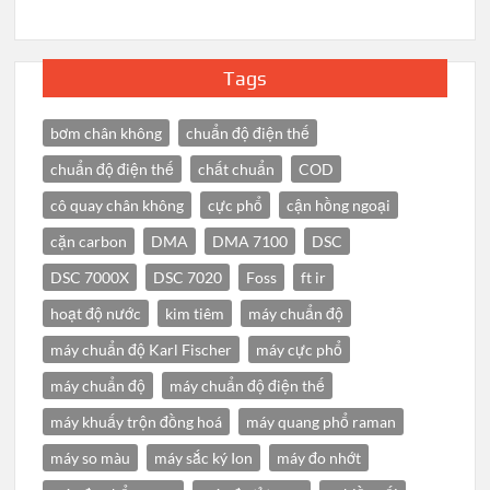
Tags
bơm chân không
chuẩn độ điện thế
chuẩn độ điện thế
chất chuẩn
COD
cô quay chân không
cực phổ
cận hồng ngoại
cặn carbon
DMA
DMA 7100
DSC
DSC 7000X
DSC 7020
Foss
ft ir
hoạt độ nước
kim tiêm
máy chuẩn độ
máy chuẩn độ Karl Fischer
máy cực phổ
máy chuẩn độ
máy chuẩn độ điện thế
máy khuấy trộn đồng hoá
máy quang phổ raman
máy so màu
máy sắc ký Ion
máy đo nhớt