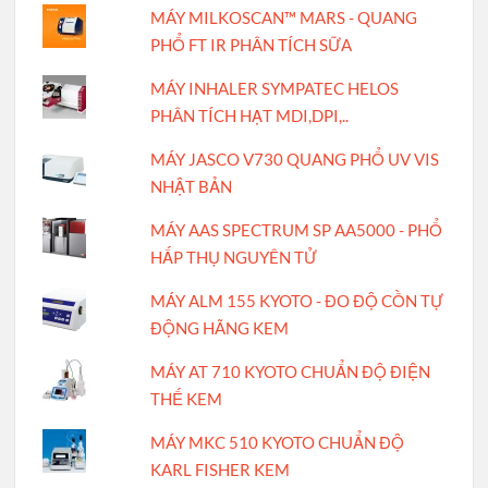
MÁY MILKOSCAN™ MARS - QUANG
PHỔ FT IR PHÂN TÍCH SỮA
MÁY INHALER SYMPATEC HELOS
PHÂN TÍCH HẠT MDI,DPI,..
MÁY JASCO V730 QUANG PHỔ UV VIS
NHẬT BẢN
MÁY AAS SPECTRUM SP AA5000 - PHỔ
HẤP THỤ NGUYÊN TỬ
MÁY ALM 155 KYOTO - ĐO ĐỘ CỒN TỰ
ĐỘNG HÃNG KEM
MÁY AT 710 KYOTO CHUẨN ĐỘ ĐIỆN
THẾ KEM
MÁY MKC 510 KYOTO CHUẨN ĐỘ
KARL FISHER KEM