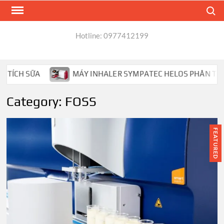
Skip
Search
to
content
Hotline: 0977412199
MÁY INHALER SYMPATEC HELOS PHÂN TÍCH HẠT MDI,DP
Category:
FOSS
FEATURED