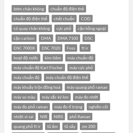
bơm chân không
chuẩn độ điện thế
chuẩn độ điện thế
chất chuẩn
COD
cô quay chân không
cực phổ
cận hồng ngoại
cặn carbon
DMA
DMA 7100
DSC
DSC 7000X
DSC 7020
Foss
ft ir
hoạt độ nước
kim tiêm
máy chuẩn độ
máy chuẩn độ Karl Fischer
máy cực phổ
máy chuẩn độ
máy chuẩn độ điện thế
máy khuấy trộn đồng hoá
máy quang phổ raman
máy so màu
máy sắc ký Ion
máy đo nhớt
máy đo phổ raman
máy đo tỉ trọng
nghiền cối
nhiệt vi sai
NIR
NIRS
phổ Raman
quang phổ ft ir
tủ ấm
tủ sấy
zm 200