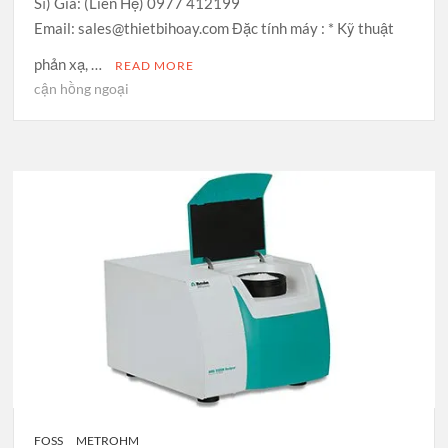
Sĩ) Giá: (Liên Hệ) 0977 412199
Email: sales@thietbihoay.com Đặc tính máy : * Kỹ thuật
phản xạ, …
READ MORE
cận hồng ngoại
FOSS
METROHM