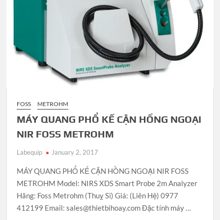
FOSS
METROHM
MÁY QUANG PHỔ KẾ CẬN HỒNG NGOẠI
NIR FOSS METROHM
Labequip
January 2, 2017
MÁY QUANG PHỔ KẾ CẬN HỒNG NGOẠI NIR FOSS
METROHM Model: NIRS XDS Smart Probe 2m Analyzer
Hãng: Foss Metrohm (Thuỵ Sĩ) Giá: (Liên Hệ) 0977
412199 Email: sales@thietbihoay.com Đặc tính máy …