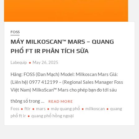
FOSS
MÁY MILKOSCAN™ MARS – QUANG
PHỔ FT IR PHÂN TÍCH SỮA
Labequip
May 26, 2025
Hãng: FOSS (Đan Mạch) Model: Milkoscan Mars Giá:
(Liên hệ) 0977 412199 – (Regional Sales Manager Foss
Việt Nam) MilkoScan™ Mars cho phép bạn đo tới sáu
thông số trong …
READ MORE
Foss
ftir
mars
máy quang phổ
milkoscan
quang
phổ ft ir
quang phổ hồng ngoại