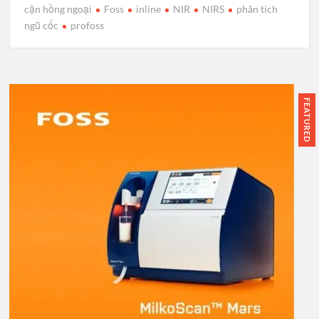
cận hồng ngoại
Foss
inline
NIR
NIRS
phân tích
ngũ cốc
profoss
FEATURED