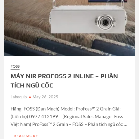
FOSS
MÁY NIR PROFOSS 2 INLINE – PHÂN
TÍCH NGŨ CỐC
Labequip
May 26, 2025
Hãng: FOSS (Đan Mạch) Model: ProFoss™ 2 Grain Giá:
(Liên hệ) 0977 412199 – (Regional Sales Manager Foss
Việt Nam) ProFoss™ 2 Grain – FOSS – Phân tích ngũ cốc …
READ MORE