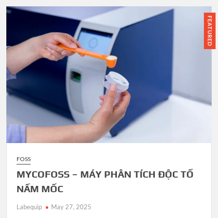
FEATURED
FOSS
MYCOFOSS – MÁY PHÂN TÍCH ĐỘC TỐ
NẤM MỐC
Labequip
May 27, 2025