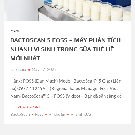
FOSS
BACTOSCAN 5 FOSS – MÁY PHÂN TÍCH
NHANH VI SINH TRONG SỮA THẾ HỆ
MỚI NHẤT
Labequip
May 27, 2025
Hãng: FOSS (Đan Mạch) Model: BactoScan™ 5 Giá: (Liên
hệ) 0977 412199 – (Regional Sales Manager Foss Việt
Nam) BactoScan™ 5 – FOSS (Video) – Bạn đã sẵn sàng để
…
READ MORE
BactoScan
Foss
Vi khuẩn
Vi sinh sữa