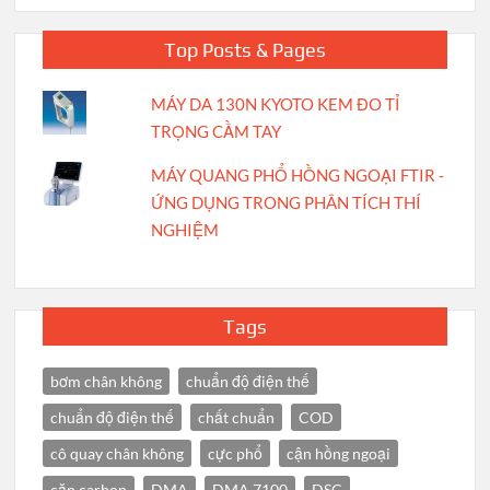
Top Posts & Pages
MÁY DA 130N KYOTO KEM ĐO TỈ
TRỌNG CẦM TAY
MÁY QUANG PHỔ HỒNG NGOẠI FTIR -
ỨNG DỤNG TRONG PHÂN TÍCH THÍ
NGHIỆM
Tags
bơm chân không
chuẩn độ điện thế
chuẩn độ điện thế
chất chuẩn
COD
cô quay chân không
cực phổ
cận hồng ngoại
cặn carbon
DMA
DMA 7100
DSC