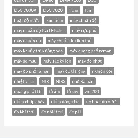
DSC 7000X
DSC 7020
Foss
ft ir
hoạt độ nước
kim tiêm
máy chuẩn độ
máy chuẩn độ Karl Fischer
máy cực phổ
máy chuẩn độ
máy chuẩn độ điện thế
máy khuấy trộn đồng hoá
máy quang phổ raman
máy so màu
máy sắc ký Ion
máy đo nhớt
máy đo phổ raman
máy đo tỉ trọng
nghiền cối
nhiệt vi sai
NIR
NIRS
phổ Raman
quang phổ ft ir
tủ ấm
tủ sấy
zm 200
điểm chớp cháy
điểm đông đặc
đo hoạt độ nước
đo khí thải
đo nhiệt trị
đo pH