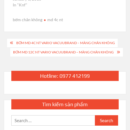
In "Knf"
bơm chân không
md 4c nt
Post
BƠM MD 4C NT VARIO VACUUBRAND – MÀNG CHÂN KHÔNG
navigation
BƠM MD 12C NT VARIO VACUUBRAND – MÀNG CHÂN KHÔNG
Hotline: 0977 412199
Tìm kiếm sản phẩm
Search
for: