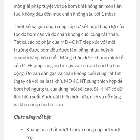
một giải pháp tuyệt vời để bơm khí không ăn mòn liên
tục, không dầu đến mức chân không sâu tới 1 mbar.
Thiết kế ba giai đoạn cung cấp sự kết hợp thuận lợi của
tốc độ bơm cao và độ chân không cuối cùng rất thấp.
Tất cả các bộ phận của MD 4C NT tiếp xúc với môi
trường được bơm đều được làm bằng nhựa huỳnh
quang kháng hóa chất. Màng chắn được chứng minh tốt
của PTFE giúp tăng độ tin cậy và kéo dài tuổi thọ hoạt
động. Do van dẫn gas và chân không cuối cùng rất tốt
(ngay cả với ballast khí), MD 4C NT cũng thích hợp để
bơm hơi ngưng tụ của dung môi sôi cao. Sê-ri NT có dữ
liệu hiệu suất được cải thiện hơn nữa, dịch vụ dễ dàng
và khả năng chịu hơi cao.
Chức năng nổi bật:
Kháng hóa chất vượt trội và dung nạp hơi vượt
trội