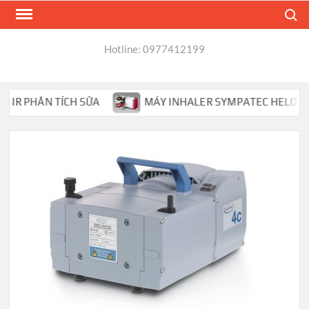
Skip
Search
to
content
Hotline: 0977412199
R PHÂN TÍCH SỮA
MÁY INHALER SYMPATEC HELOS PHÂN 