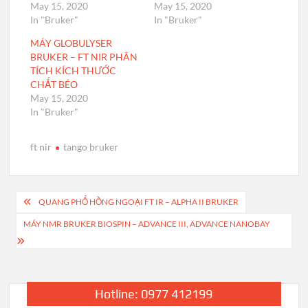
May 15, 2020
May 15, 2020
In "Bruker"
In "Bruker"
MÁY GLOBULYSER
BRUKER – FT NIR PHÂN
TÍCH KÍCH THƯỚC
CHẤT BÉO
May 15, 2020
In "Bruker"
ft nir
tango bruker
Post
QUANG PHỔ HỒNG NGOẠI FT IR – ALPHA II BRUKER
navigation
MÁY NMR BRUKER BIOSPIN – ADVANCE III, ADVANCE NANOBAY
Hotline: 0977 412199