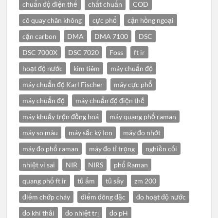
chuẩn độ điện thế
chất chuẩn
COD
cô quay chân không
cực phổ
cận hồng ngoại
cặn carbon
DMA
DMA 7100
DSC
DSC 7000X
DSC 7020
Foss
ft ir
hoạt độ nước
kim tiêm
máy chuẩn độ
máy chuẩn độ Karl Fischer
máy cực phổ
máy chuẩn độ
máy chuẩn độ điện thế
máy khuấy trộn đồng hoá
máy quang phổ raman
máy so màu
máy sắc ký Ion
máy đo nhớt
máy đo phổ raman
máy đo tỉ trọng
nghiền cối
nhiệt vi sai
NIR
NIRS
phổ Raman
quang phổ ft ir
tủ ấm
tủ sấy
zm 200
điểm chớp cháy
điểm đông đặc
đo hoạt độ nước
đo khí thải
đo nhiệt trị
đo pH