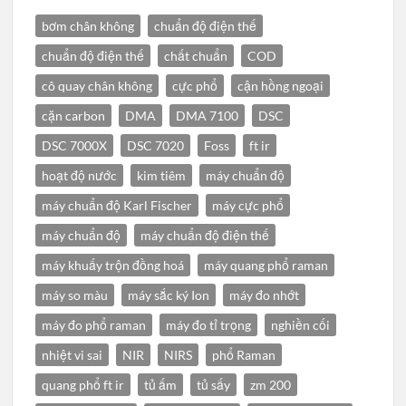
bơm chân không
chuẩn độ điện thế
chuẩn độ điện thế
chất chuẩn
COD
cô quay chân không
cực phổ
cận hồng ngoại
cặn carbon
DMA
DMA 7100
DSC
DSC 7000X
DSC 7020
Foss
ft ir
hoạt độ nước
kim tiêm
máy chuẩn độ
máy chuẩn độ Karl Fischer
máy cực phổ
máy chuẩn độ
máy chuẩn độ điện thế
máy khuấy trộn đồng hoá
máy quang phổ raman
máy so màu
máy sắc ký Ion
máy đo nhớt
máy đo phổ raman
máy đo tỉ trọng
nghiền cối
nhiệt vi sai
NIR
NIRS
phổ Raman
quang phổ ft ir
tủ ấm
tủ sấy
zm 200