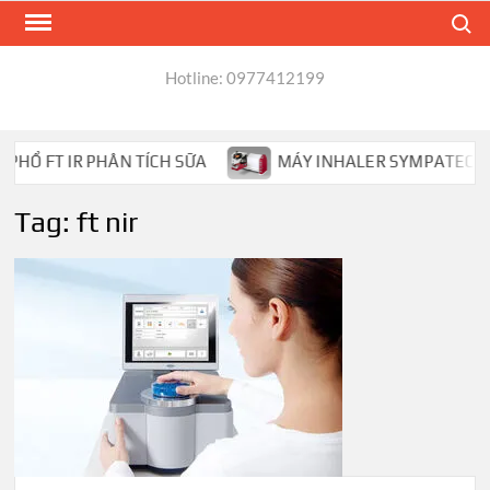
Skip
Search
to
content
Hotline: 0977412199
HỔ FT IR PHÂN TÍCH SỮA
MÁY INHALER SYMPATEC HELO
Tag:
ft nir