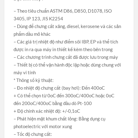
– Theo tiêu chuẩn ASTM D86, D850, D1078, ISO
3405, IP 123, JIS K2254
– Dùng để chưng cất xăng, diesel, kerosene và các sản
phẩm dầu mỏ khác
– Các giá trị nhiệt độ như điểm sôi IBP, EP và thể tích
được in ra qua máy in thiết kế kèm theo bên trong
– Các chương trình chưng cất đã được lưu trong máy
– Thiết bị có thể vận hành độc lập hoặc dùng chung với
máy vi tính
* Thông số kỹ thuật:
– Đo nhiệt độ chưng cất (bay hơi): Đến 400oC
+ Có thể chọn từ 0oC đến 300oC/400oC hoặc 0oC
đến 200oC/400oC bằng đầu dò Pt-100
+ Độ chính xác nhiệt độ: +/-0,1oC
– Phát hiện mặt khum chất lỏng: Bằng dụng cụ
photoelectric với motor xung
– Tốc độ chưng cất: