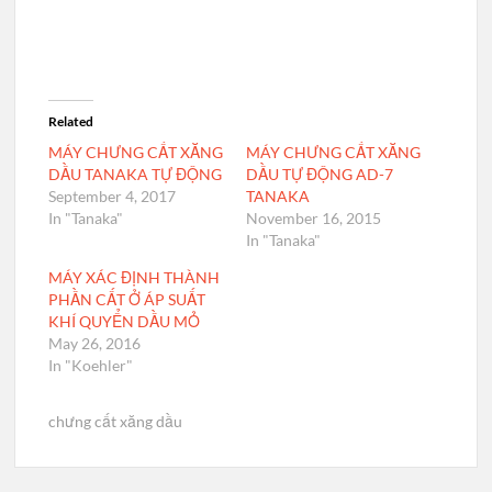
Related
MÁY CHƯNG CẤT XĂNG
MÁY CHƯNG CẤT XĂNG
DẦU TANAKA TỰ ĐỘNG
DẦU TỰ ĐỘNG AD-7
September 4, 2017
TANAKA
In "Tanaka"
November 16, 2015
In "Tanaka"
MÁY XÁC ĐỊNH THÀNH
PHẦN CẤT Ở ÁP SUẤT
KHÍ QUYỂN DẦU MỎ
May 26, 2016
In "Koehler"
chưng cất xăng dầu