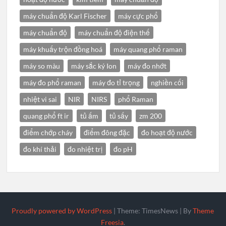
máy chuẩn độ Karl Fischer
máy cực phổ
máy chuẩn độ
máy chuẩn độ điện thế
máy khuấy trộn đồng hoá
máy quang phổ raman
máy so màu
máy sắc ký Ion
máy đo nhớt
máy đo phổ raman
máy đo tỉ trọng
nghiền cối
nhiệt vi sai
NIR
NIRS
phổ Raman
quang phổ ft ir
tủ ấm
tủ sấy
zm 200
điểm chớp cháy
điểm đông đặc
đo hoạt độ nước
đo khí thải
đo nhiệt trị
đo pH
Proudly powered by WordPress
|
Theme: TimesNews
|
By
Theme
Freesia
.