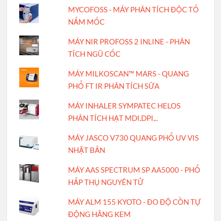
MYCOFOSS - MÁY PHÂN TÍCH ĐỘC TỐ
NẤM MỐC
MÁY NIR PROFOSS 2 INLINE - PHÂN
TÍCH NGŨ CỐC
MÁY MILKOSCAN™ MARS - QUANG
PHỔ FT IR PHÂN TÍCH SỮA
MÁY INHALER SYMPATEC HELOS
PHÂN TÍCH HẠT MDI,DPI,..
MÁY JASCO V730 QUANG PHỔ UV VIS
NHẬT BẢN
MÁY AAS SPECTRUM SP AA5000 - PHỔ
HẤP THỤ NGUYÊN TỬ
MÁY ALM 155 KYOTO - ĐO ĐỘ CỒN TỰ
ĐỘNG HÃNG KEM