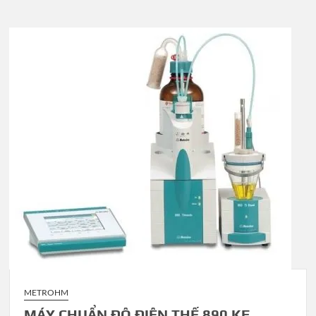
METROHM
MÁY CHUẨN ĐỘ ĐIỆN THẾ 890 KF