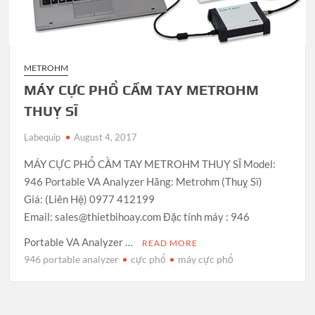
METROHM
MÁY CỰC PHỔ CẦM TAY METROHM
THUỴ SĨ
Labequip
August 4, 2017
MÁY CỰC PHỔ CẦM TAY METROHM THUỴ SĨ Model:
946 Portable VA Analyzer Hãng: Metrohm (Thuỵ Sĩ)
Giá: (Liên Hệ) 0977 412199
Email: sales@thietbihoay.com Đặc tính máy : 946
Portable VA Analyzer …
READ MORE
946 portable analyzer
cực phổ
máy cực phổ