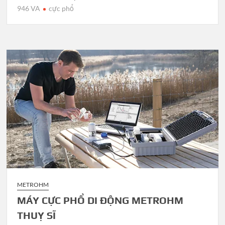
946 VA
cực phổ
METROHM
MÁY CỰC PHỔ DI ĐỘNG METROHM
THUỴ SĨ