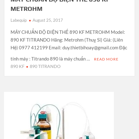
METROHM
Labequip
August 25, 2017
MÁY CHUẨN ĐỘ ĐIỆN THẾ 890 KF METROHM Model:
890 KF TITRANDO Hãng: Metrohm (Thuỵ Sĩ) Giá: (Liên
Hệ) 0977 412199 Email: duy.thietbihoay@gmail.com Đặc
tính máy : Titrando 890 là máy chuẩn …
READ MORE
890 KF
890 TITRANDO