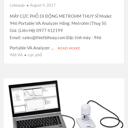
Labequip
August 4, 2017
MÁY CỰC PHỔ DI ĐỘNG METROHM THUỴ SĨ Model:
946 Portable VA Analyzer Hãng: Metrohm (Thuỵ Sĩ)
Giá: (Liên Hệ) 0977 412199
Email: sales@thietbihoay.com Đặc tính máy : 946
Portable VA Analyzer …
READ MORE
946 VA
cực phổ