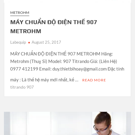
METROHM
MÁY CHUẨN ĐỘ ĐIỆN THẾ 907
METROHM
Labequip
August 25, 2017
MÁY CHUẨN ĐỘ ĐIỆN THẾ 907 METROHM Hãng:
Metrohm (Thuỵ Sĩ) Model: 907 Titrando Giá: (Liên Hệ)
0977 412199 Email: duy.thietbihoay@gmail.com Đặc tính
máy : Là thế hệ máy mới nhất, kế …
READ MORE
titrando 907