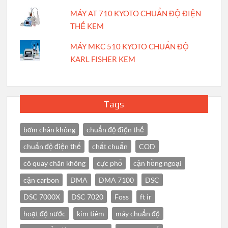
MÁY AT 710 KYOTO CHUẨN ĐỘ ĐIỆN
THẾ KEM
MÁY MKC 510 KYOTO CHUẨN ĐỘ
KARL FISHER KEM
Tags
bơm chân không
chuẩn độ điện thế
chuẩn độ điện thế
chất chuẩn
COD
cô quay chân không
cực phổ
cận hồng ngoại
cặn carbon
DMA
DMA 7100
DSC
DSC 7000X
DSC 7020
Foss
ft ir
hoạt độ nước
kim tiêm
máy chuẩn độ