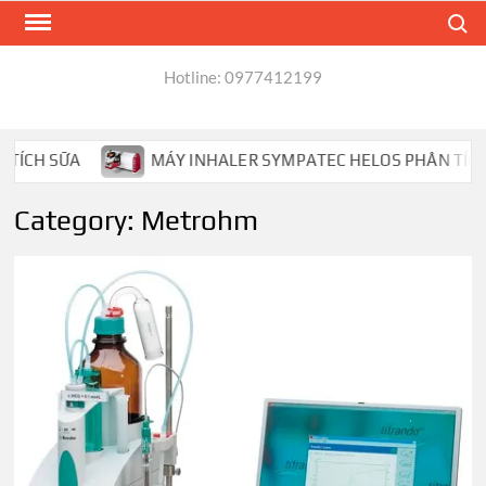
Skip
Search
to
content
Hotline: 0977412199
MÁY INHALER SYMPATEC HELOS PHÂN TÍCH HẠT MDI,DPI
Category:
Metrohm