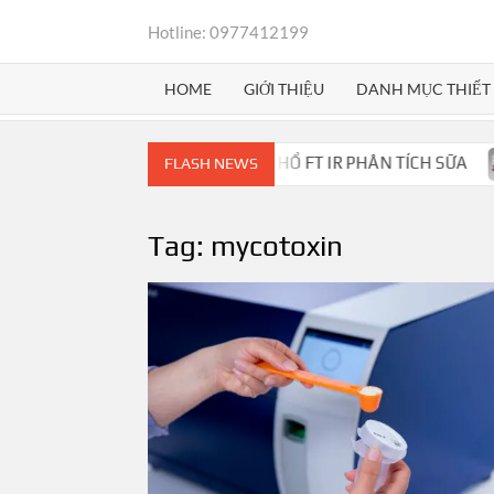
Skip
Hotline: 0977412199
to
content
HOME
GIỚI THIỆU
DANH MỤC THIẾT 
MILKOSCAN™ MARS – QUANG PHỔ FT IR PHÂN TÍCH SỮA
FLASH NEWS
Tag:
mycotoxin