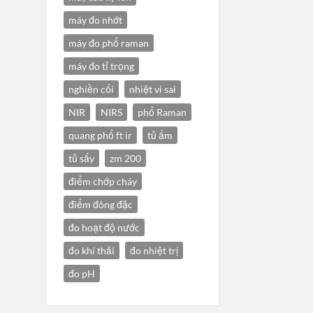
máy đo nhớt
máy đo phổ raman
máy đo tỉ trọng
nghiền cối
nhiệt vi sai
NIR
NIRS
phổ Raman
quang phổ ft ir
tủ ấm
tủ sấy
zm 200
điểm chớp cháy
điểm đông đặc
đo hoạt độ nước
đo khí thải
đo nhiệt trị
đo pH