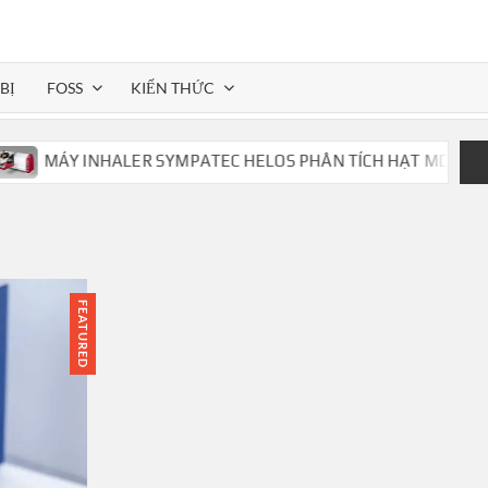
BỊ
FOSS
KIẾN THỨC
MÁY INHALER SYMPATEC HELOS PHÂN TÍCH HẠT MDI,DPI,..
FEATURED