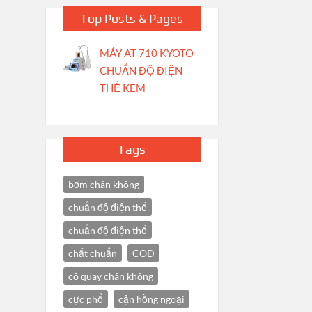
Top Posts & Pages
MÁY AT 710 KYOTO
CHUẨN ĐỘ ĐIỆN
THẾ KEM
Tags
bơm chân không
chuẩn độ điện thế
chuẩn độ điện thế
chất chuẩn
COD
cô quay chân không
cực phổ
cận hồng ngoại