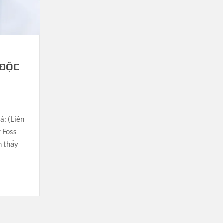
 ĐỘC
: (Liên
 Foss
m thấy