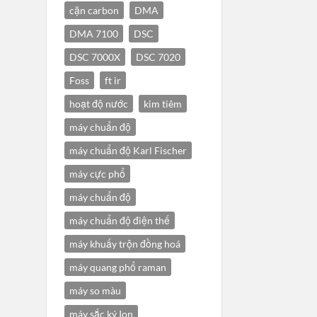
cặn carbon
DMA
DMA 7100
DSC
DSC 7000X
DSC 7020
Foss
ft ir
hoạt độ nước
kim tiêm
máy chuẩn độ
máy chuẩn độ Karl Fischer
máy cực phổ
máy chuẩn độ
máy chuẩn độ điện thế
máy khuấy trộn đồng hoá
máy quang phổ raman
máy so màu
máy sắc ký Ion