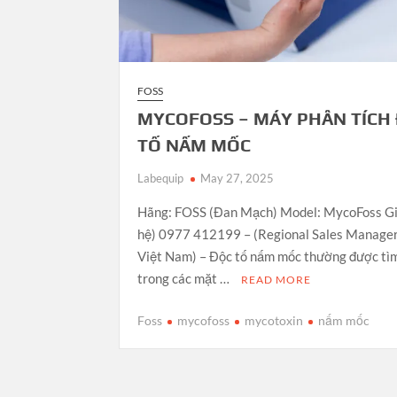
FOSS
MYCOFOSS – MÁY PHÂN TÍCH
TỐ NẤM MỐC
Labequip
May 27, 2025
Hãng: FOSS (Đan Mạch) Model: MycoFoss Giá
hệ) 0977 412199 – (Regional Sales Manager
Việt Nam) – Độc tố nấm mốc thường được tì
trong các mặt …
READ MORE
Foss
mycofoss
mycotoxin
nấm mốc