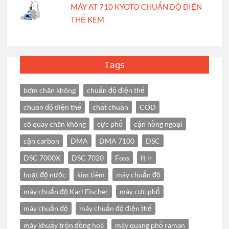
MÁY AT 710 KYOTO CHUẨN ĐỘ ĐIỆN
THẾ KEM
Tags
bơm chân không
chuẩn độ điện thế
chuẩn độ điện thế
chất chuẩn
COD
cô quay chân không
cực phổ
cận hồng ngoại
cặn carbon
DMA
DMA 7100
DSC
DSC 7000X
DSC 7020
Foss
ft ir
hoạt độ nước
kim tiêm
máy chuẩn độ
máy chuẩn độ Karl Fischer
máy cực phổ
máy chuẩn độ
máy chuẩn độ điện thế
máy khuấy trộn đồng hoá
máy quang phổ raman