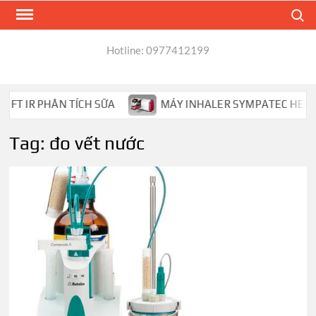
Skip
Search
to
content
Hotline: 0977412199
T IR PHÂN TÍCH SỮA
MÁY INHALER SYMPATEC HELOS P
Tag:
đo vết nước