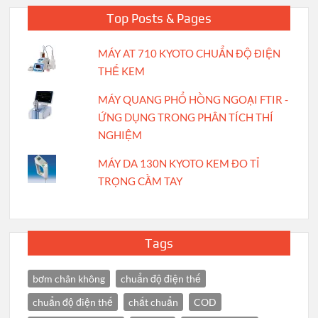
Top Posts & Pages
MÁY AT 710 KYOTO CHUẨN ĐỘ ĐIỆN
THẾ KEM
MÁY QUANG PHỔ HỒNG NGOẠI FTIR -
ỨNG DỤNG TRONG PHÂN TÍCH THÍ
NGHIỆM
MÁY DA 130N KYOTO KEM ĐO TỈ
TRỌNG CẦM TAY
Tags
bơm chân không
chuẩn độ điện thế
chuẩn độ điện thế
chất chuẩn
COD