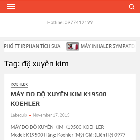
Skip
Search
to
content
Hotline: 0977412199
HỔ FT IR PHÂN TÍCH SỮA
MÁY INHALER SYMPATEC HEL
Tag:
độ xuyên kim
KOEHLER
MÁY ĐO ĐỘ XUYÊN KIM K19500
KOEHLER
Labequip
November 17, 2015
MÁY ĐO ĐỘ XUYÊN KIM K19500 KOEHLER
Model: K19500 Hãng: Koehler (Mỹ) Giá: (Liên Hệ) 0977