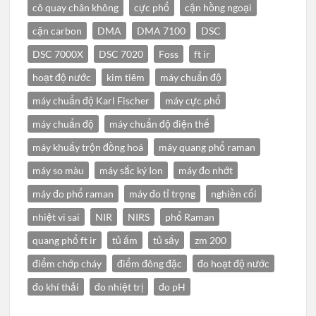
cô quay chân không
cực phổ
cận hồng ngoại
cặn carbon
DMA
DMA 7100
DSC
DSC 7000X
DSC 7020
Foss
ft ir
hoạt độ nước
kim tiêm
máy chuẩn độ
máy chuẩn độ Karl Fischer
máy cực phổ
máy chuẩn độ
máy chuẩn độ điện thế
máy khuấy trộn đồng hoá
máy quang phổ raman
máy so màu
máy sắc ký Ion
máy đo nhớt
máy đo phổ raman
máy đo tỉ trọng
nghiền cối
nhiệt vi sai
NIR
NIRS
phổ Raman
quang phổ ft ir
tủ ấm
tủ sấy
zm 200
điểm chớp cháy
điểm đông đặc
đo hoạt độ nước
đo khí thải
đo nhiệt trị
đo pH