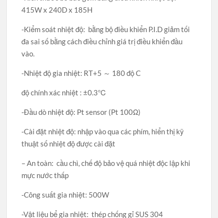
415W x 240D x 185H
-Kiểm soát nhiệt độ: bằng bộ điều khiển P.I.D giảm tối
đa sai số bằng cách điều chỉnh giá trị điều khiển đầu
vào.
-Nhiệt độ gia nhiệt: RT+5 ～ 180 độ C
độ chính xác nhiệt : ±0.3℃
-Đầu dò nhiệt độ: Pt sensor (Pt 100Ω)
-Cài đặt nhiệt độ: nhập vào qua các phím, hiển thị kỹ
thuật số nhiệt độ được cài đặt
– An toàn: cầu chì, chế độ bảo vệ quá nhiệt độc lập khi
mực nước thấp
-Công suất gia nhiệt: 500W
-Vật liệu bể gia nhiệt: thép chống gỉ SUS 304