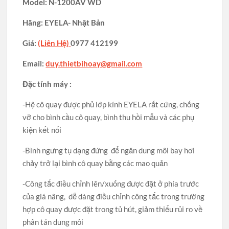
Model: N-1200AV WD
Hãng: EYELA- Nhật Bản
Giá:
(Liên Hệ)
0977 412199
Email:
duy.thietbihoay@gmail.com
Đặc tính máy :
-Hệ cô quay được phủ lớp kính EYELA rất cứng, chống
vỡ cho bình cầu cô quay, bình thu hồi mẫu và các phụ
kiện kết nối
-Bình ngưng tụ dạng đứng để ngăn dung môi bay hơi
chảy trở lại bình cô quay bằng các mao quản
-Công tắc điều chỉnh lên/xuống được đặt ở phía trước
của giá nâng, dễ dàng điều chỉnh công tắc trong trường
hợp cô quay được đặt trong tủ hút, giảm thiểu rủi ro về
phân tán dung môi