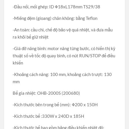
-Đầu nối, mối ghép: ID Φ18xL178mm TS29/38
-Miếng đệm (gioang) chân không: bằng Teflon
-An toàn: cầu chì, chế độ bảo vệ quá nhiệt, và đưa mẫu
ra khỏi bể giữ nhiệt
-Giá đỡ nâng bình: motor nâng từng bước, có hiển thị kỹ
thuật số về tốc độ quay bình, có nút RUN/STOP để điều
khiển
-Khoảng cách nâng: 100 mm, khoảng cách trượt: 130
mm
Bể gia nhiệt: OHB-2000S (200680)
-Kích thước bên trong bể (mm): Φ200 x 150H
-Kích thước bể :330W x 240D x 185H
-Kích thước bể bao gồm bảng điều khiển nhiệt độ: