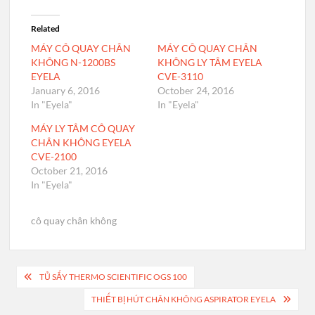
Related
MÁY CÔ QUAY CHÂN
MÁY CÔ QUAY CHÂN
KHÔNG N-1200BS
KHÔNG LY TÂM EYELA
EYELA
CVE-3110
January 6, 2016
October 24, 2016
In "Eyela"
In "Eyela"
MÁY LY TÂM CÔ QUAY
CHÂN KHÔNG EYELA
CVE-2100
October 21, 2016
In "Eyela"
cô quay chân không
Post
TỦ SẤY THERMO SCIENTIFIC OGS 100
navigation
THIẾT BỊ HÚT CHÂN KHÔNG ASPIRATOR EYELA