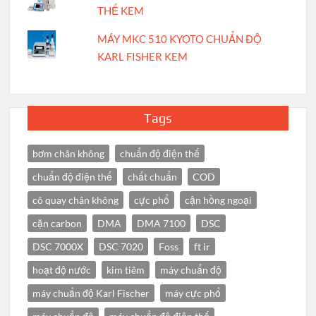
THẾ KEM
MÁY MKC 510 KYOTO CHUẨN ĐỘ
KARL FISHER KEM
Tags
bơm chân không
chuẩn độ điện thế
chuẩn độ điện thế
chất chuẩn
COD
cô quay chân không
cực phổ
cận hồng ngoại
cặn carbon
DMA
DMA 7100
DSC
DSC 7000X
DSC 7020
Foss
ft ir
hoạt độ nước
kim tiêm
máy chuẩn độ
máy chuẩn độ Karl Fischer
máy cực phổ