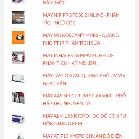
NẤM MỐC
MÁY NIR PROFOSS 2 INLINE - PHÂN
TÍCH NGŨ CỐC
MÁY MILKOSCAN™ MARS - QUANG
PHỔ FT IR PHÂN TÍCH SỮA
MÁY INHALER SYMPATEC HELOS
PHÂN TÍCH HẠT MDI,DPI,..
MÁY JASCO V730 QUANG PHỔ UV VIS
NHẬT BẢN
MÁY AAS SPECTRUM SP AA5000 - PHỔ
HẤP THỤ NGUYÊN TỬ
MÁY ALM 155 KYOTO - ĐO ĐỘ CỒN TỰ
ĐỘNG HÃNG KEM
MÁY AT 710 KYOTO CHUẨN ĐỘ ĐIỆN