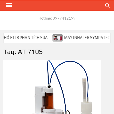
Skip
Search
to
content
Hotline: 0977412199
Ổ FT IR PHÂN TÍCH SỮA
MÁY INHALER SYMPATEC HELOS
Tag:
AT 710S