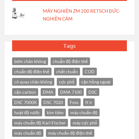
MÁY NGHIỀN ZM 200 RETSCH ĐỨC-
NGHIỀN CÁM
Tags
bơm chân không
chuẩn độ điện thế
chuẩn độ điện thế
chất chuẩn
COD
cô quay chân không
cực phổ
cận hồng ngoại
cặn carbon
DMA
DMA 7100
DSC
DSC 7000X
DSC 7020
Foss
ft ir
hoạt độ nước
kim tiêm
máy chuẩn độ
máy chuẩn độ Karl Fischer
máy cực phổ
máy chuẩn độ
máy chuẩn độ điện thế