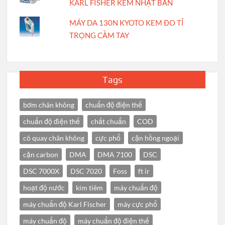
KARL FISHER KEM NHẬT BẢN
MÁY DA 130N KYOTO KEM ĐO TỈ
TRỌNG CẦM TAY
Tags
bơm chân không
chuẩn độ điện thế
chuẩn độ điện thế
chất chuẩn
COD
cô quay chân không
cực phổ
cận hồng ngoại
cặn carbon
DMA
DMA 7100
DSC
DSC 7000X
DSC 7020
Foss
ft ir
hoạt độ nước
kim tiêm
máy chuẩn độ
máy chuẩn độ Karl Fischer
máy cực phổ
máy chuẩn độ
máy chuẩn độ điện thế