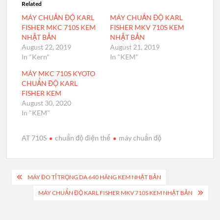
Related
MÁY CHUẨN ĐỘ KARL
MÁY CHUẨN ĐỘ KARL
FISHER MKC 710S KEM
FISHER MKV 710S KEM
NHẬT BẢN
NHẬT BẢN
August 22, 2019
August 21, 2019
In "Kern"
In "KEM"
MÁY MKC 710S KYOTO
CHUẨN ĐỘ KARL
FISHER KEM
August 30, 2020
In "KEM"
AT 710S
chuẩn độ điện thế
máy chuẩn độ
Post
MÁY ĐO TỈ TRỌNG DA 640 HÃNG KEM NHẬT BẢN
navigation
MÁY CHUẨN ĐỘ KARL FISHER MKV 710S KEM NHẬT BẢN