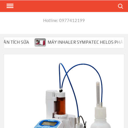
Skip
Search
to
content
Hotline: 0977412199
TÍCH SỮA
MÁY INHALER SYMPATEC HELOS PHÂN TÍCH HẠ