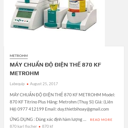
METROHM
MÁY CHUẨN ĐỘ ĐIỆN THẾ 870 KF
METROHM
Labequip
August 25, 2017
MÁY CHUẨN ĐỘ ĐIỆN THẾ 870 KF METROHM Model:
870 KF Titrino Plus Hãng: Metrohm (Thuỵ Sĩ) Giá: (Liên
Hệ) 0977 412199 Email: duy.thietbihoay@gmail.com
ỨNG DỤNG : Dùng xác định hàm lượng …
READ MORE
870 karl fischer
870 kf