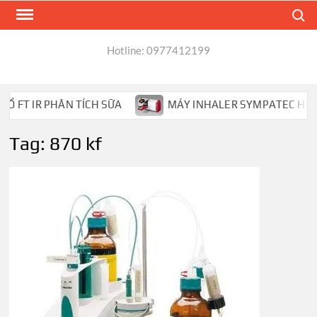
Skip
Search
to
content
Hotline: 0977412199
FT IR PHÂN TÍCH SỮA
MÁY INHALER SYMPATEC HELOS 
Tag:
870 kf