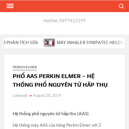
Skip
Search
to
content
Hotline: 0977412199
PHÂN TÍCH SỮA
MÁY INHALER SYMPATEC HELOS PHÂN TÍ
PERKIN ELMER
PHỔ AAS PERKIN ELMER – HỆ
THỐNG PHỔ NGUYÊN TỬ HẤP THỤ
Labequip
August 28, 2019
Hệ thống phổ nguyên tử hấp thu (AAS)
Hệ thống máy AAS của hãng Perkin Elmer với 2