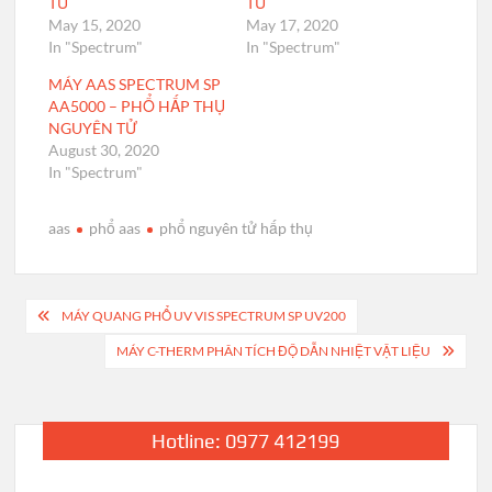
TỬ
TỬ
May 15, 2020
May 17, 2020
In "Spectrum"
In "Spectrum"
MÁY AAS SPECTRUM SP
AA5000 – PHỔ HẤP THỤ
NGUYÊN TỬ
August 30, 2020
In "Spectrum"
aas
phổ aas
phổ nguyên tử hấp thụ
Post
MÁY QUANG PHỔ UV VIS SPECTRUM SP UV200
navigation
MÁY C-THERM PHÂN TÍCH ĐỘ DẪN NHIỆT VẬT LIỆU
Hotline: 0977 412199