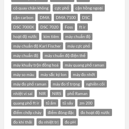
cô quay chân không
cực phổ
cận hồng ngoại
cặn carbon
DMA
DMA 7100
DSC
DSC 7000X
DSC 7020
Foss
ft ir
hoạt độ nước
kim tiêm
máy chuẩn độ
máy chuẩn độ Karl Fischer
máy cực phổ
máy chuẩn độ
máy chuẩn độ điện thế
máy khuấy trộn đồng hoá
máy quang phổ raman
máy so màu
máy sắc ký Ion
máy đo nhớt
máy đo phổ raman
máy đo tỉ trọng
nghiền cối
nhiệt vi sai
NIR
NIRS
phổ Raman
quang phổ ft ir
tủ ấm
tủ sấy
zm 200
điểm chớp cháy
điểm đông đặc
đo hoạt độ nước
đo khí thải
đo nhiệt trị
đo pH