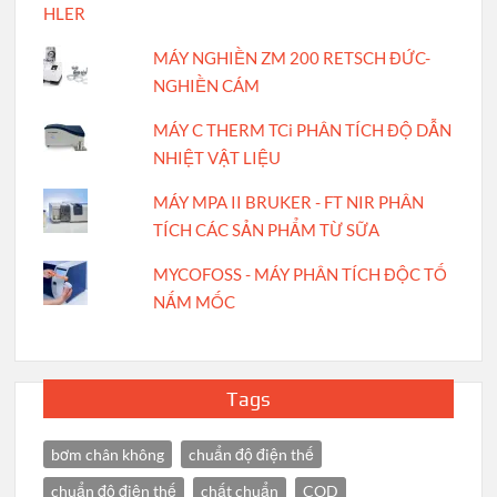
MÁY NGHIỀN ZM 200 RETSCH ĐỨC-
NGHIỀN CÁM
MÁY C THERM TCi PHÂN TÍCH ĐỘ DẪN
NHIỆT VẬT LIỆU
MÁY MPA II BRUKER - FT NIR PHÂN
TÍCH CÁC SẢN PHẨM TỪ SỮA
MYCOFOSS - MÁY PHÂN TÍCH ĐỘC TỐ
NẤM MỐC
Tags
bơm chân không
chuẩn độ điện thế
chuẩn độ điện thế
chất chuẩn
COD