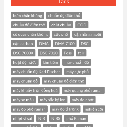
Tags
bơm chân không
chuẩn độ điện thế
chuẩn độ điện thế
chất chuẩn
COD
cô quay chân không
cực phổ
cận hồng ngoại
cặn carbon
DMA
DMA 7100
DSC
DSC 7000X
DSC 7020
Foss
ft ir
hoạt độ nước
kim tiêm
máy chuẩn độ
máy chuẩn độ Karl Fischer
máy cực phổ
máy chuẩn độ
máy chuẩn độ điện thế
máy khuấy trộn đồng hoá
máy quang phổ raman
máy so màu
máy sắc ký Ion
máy đo nhớt
máy đo phổ raman
máy đo tỉ trọng
nghiền cối
nhiệt vi sai
NIR
NIRS
phổ Raman