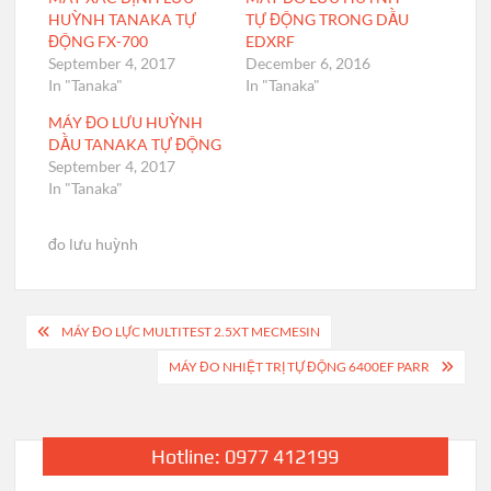
HUỲNH TANAKA TỰ
TỰ ĐỘNG TRONG DẦU
ĐỘNG FX-700
EDXRF
September 4, 2017
December 6, 2016
In "Tanaka"
In "Tanaka"
MÁY ĐO LƯU HUỲNH
DẦU TANAKA TỰ ĐỘNG
September 4, 2017
In "Tanaka"
đo lưu huỳnh
Post
MÁY ĐO LỰC MULTITEST 2.5XT MECMESIN
navigation
MÁY ĐO NHIỆT TRỊ TỰ ĐỘNG 6400EF PARR
Hotline: 0977 412199