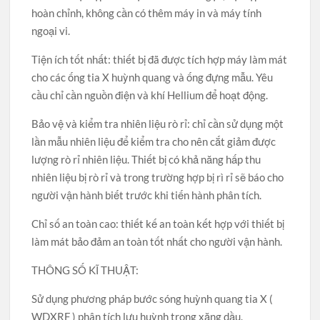
hoàn chỉnh, không cần có thêm máy in và máy tính
ngoại vi.
Tiện ích tốt nhất: thiết bị đã được tích hợp máy làm mát
cho các ống tia X huỳnh quang và ống đựng mẫu. Yêu
cầu chỉ cần nguồn điện và khí Hellium để hoạt động.
Bảo vệ và kiểm tra nhiên liệu rò rỉ: chỉ cần sử dụng một
lần mẫu nhiên liệu để kiểm tra cho nên cắt giảm được
lượng rò rỉ nhiên liệu. Thiết bị có khả năng hấp thu
nhiên liệu bị rò rỉ và trong trường hợp bị rì rỉ sẽ báo cho
người vận hành biết trước khi tiến hành phân tích.
Chỉ số an toàn cao: thiết kế an toàn kết hợp với thiết bị
làm mát bảo đảm an toàn tốt nhất cho người vận hành.
THÔNG SỐ KĨ THUẬT:
Sử dụng phương pháp bước sóng huỳnh quang tia X (
WDXRF ) phân tích lưu huỳnh trong xăng dầu.