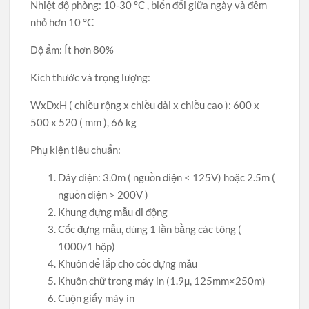
Nhiệt độ phòng: 10-30 °C , biến đổi giữa ngày và đêm
nhỏ hơn 10 °C
Độ ẩm: Ít hơn 80%
Kích thước và trọng lượng:
WxDxH ( chiều rộng x chiều dài x chiều cao ): 600 x
500 x 520 ( mm ), 66 kg
Phụ kiện tiêu chuẩn:
Dây điện: 3.0m ( nguồn điện < 125V) hoặc 2.5m (
nguồn điện > 200V )
Khung đựng mẫu di động
Cốc đựng mẫu, dùng 1 lần bằng các tông (
1000/1 hộp)
Khuôn để lắp cho cốc đựng mẫu
Khuôn chữ trong máy in (1.9µ, 125mm×250m)
Cuộn giấy máy in