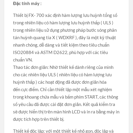
Đặc tính máy :
Thiết bị FX- 700 xác định hàm lượng lưu huỳnh tổng số
trong nhiên liệu có hàm lượng lưu huỳnh thấp ( ULS )
trong nhiên liệu sử dụng phương pháp bước sóng phân
tán huỳnh quang tia X ( WDXRF ), đây là một kỹ thuật
nhanh chóng, dễ dàng và tiết kiệm theo tiêu chuẩn
ISO20884 và ASTM D2622, phù hợp với các tiêu
chuẩn VN.
Thao tác đơn giản: Nhờ thiết kế dành riêng của mình
cho các nhiên liệu ULS ( nhiên liệu có hàm lượng lưu
huỳnh thấp ) các hoạt động đã được đơn giản hóa
đến cực điểm. Chỉ cần thiết lập một mẫu xét nghiệm
trong khoang chứa mẫu và bấm phím START, các thông
số yêu cầu đã được cài đặt đơn giản. Kết quả kiểm tra
sẽ được hiển thị trên màn hình LCD và in ra bằng máy in
được tích hợp trên thiết bị.
Thiết kế độc lập: với một thiết kế nhỏ gọn, độc lập và