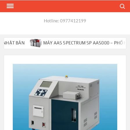
Skip
Search
to
content
Hotline: 0977412199
ẬT BẢN
MÁY AAS SPECTRUM SP AA5000 – PHỔ HẤP TH