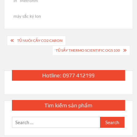
In "Metrohm"
máy sắc ký Ion
Post
TỦ NUÔI CẤY CO2 CARON
navigation
TỦ SẤY THERMO SCIENTIFIC OGS 100
Hotline: 0977 412199
Tìm kiếm sản phẩm
Search
for: