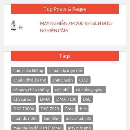
Top Posts & Pages
MÁY NGHIỀN ZM 200 RETSCH ĐỨC-
NGHIỀN CÁM
Tags
bơm chân không
chuẩn độ điện thế
chuẩn độ điện thế
chất chuẩn
COD
cô quay chân không
cực phổ
cận hồng ngoại
cặn carbon
DMA
DMA 7100
DSC
DSC 7000X
DSC 7020
Foss
ft ir
hoạt độ nước
kim tiêm
máy chuẩn độ
máy chuẩn độ Karl Fischer
máy cực phổ