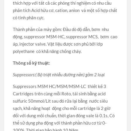
thích hợp với tất cả các phòng thí nghiệm có nhu cầu
phân tích Acid hữu cơ, cation, anion và một số hợp chất
có tính phân cực.
Thành phần của máy gồm: Đầu dò độ dẫn, bơm nhu
động, suppressor MSM-HC, suppressor MCS, bơm cao
áp, injector valve. Vật liệu được sơn phủ bởi lớp
polyethane có khả năng chống cháy.
Thông số kỹ thuật:
Suppressors:( Bộ triệt nhiễu đường nền) gồm 2 loại
Suppressors MSM HC/MSM/MSM-LC thiết kế 3
Cartridges trên cùng mỗi Roto, tái sinh bằng acid
sulfuric 50mmol/Lit sau đó rửa lại bằng nước siêu
sạch, khả năng hoạt động cho mỗi cartridge là 2 giờ
đối với dung môi chuẩn, thời gian đóng vale là 0.1s, Có
thể sử dụng pha động với thành phần hữu cơ từ 0-
100%. Thời gian bảo hành 10 Năm