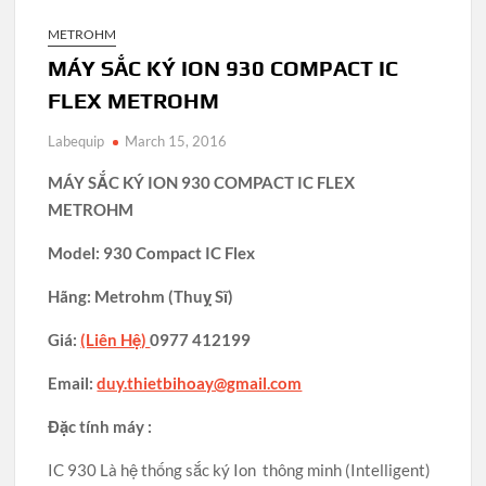
METROHM
MÁY SẮC KÝ ION 930 COMPACT IC
FLEX METROHM
Labequip
March 15, 2016
MÁY SẮC KÝ ION 930 COMPACT IC FLEX
METROHM
Model: 930 Compact IC Flex
Hãng: Metrohm (Thuỵ Sĩ)
Giá:
(Liên Hệ)
0977 412199
Email:
duy.thietbihoay@gmail.com
Đặc tính máy :
IC 930 Là hệ thống sắc ký Ion thông minh (Intelligent)