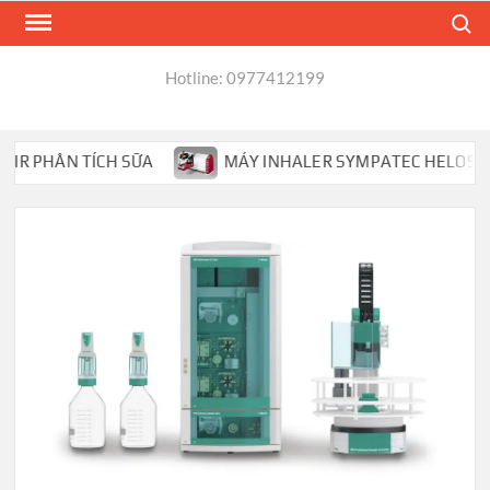
Skip
Search
to
content
Hotline: 0977412199
 PHÂN TÍCH SỮA
MÁY INHALER SYMPATEC HELOS PHÂN T