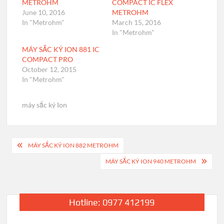
METROHM
COMPACT IC FLEX
June 10, 2016
METROHM
In "Metrohm"
March 15, 2016
In "Metrohm"
MÁY SẮC KÝ ION 881 IC
COMPACT PRO
October 12, 2015
In "Metrohm"
máy sắc ký Ion
Post
MÁY SẮC KÝ ION 882 METROHM
navigation
MÁY SẮC KÝ ION 940 METROHM
Hotline: 0977 412199