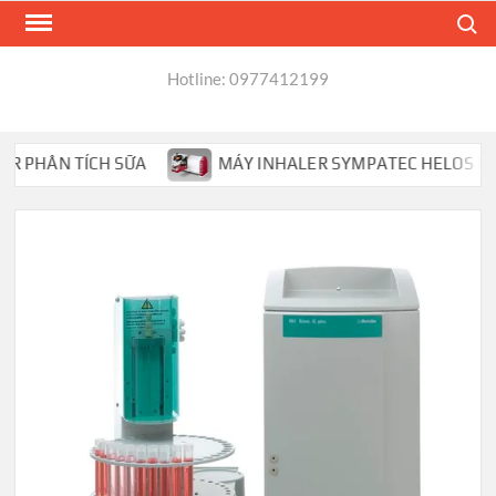
Skip
Search
to
content
Hotline: 0977412199
HÂN TÍCH SỮA
MÁY INHALER SYMPATEC HELOS PHÂN TÍ