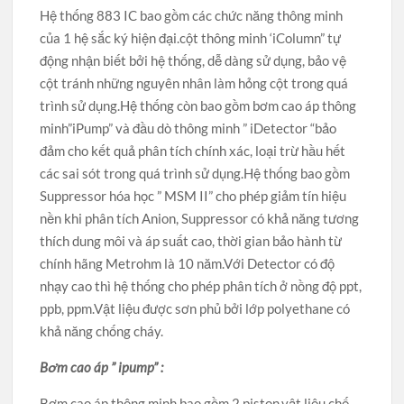
Hệ thống 883 IC bao gồm các chức năng thông minh
của 1 hệ sắc ký hiện đại.cột thông minh ‘iColumn” tự
động nhận biết bởi hệ thống, dễ dàng sử dụng, bảo vệ
cột tránh những nguyên nhân làm hỏng cột trong quá
trình sử dụng.Hệ thống còn bao gồm bơm cao áp thông
minh”iPump” và đầu dò thông minh ” iDetector “bảo
đảm cho kết quả phân tích chính xác, loại trừ hầu hết
các sai sót trong quá trình sử dụng.Hệ thống bao gồm
Suppressor hóa học ” MSM II” cho phép giảm tín hiệu
nền khi phân tích Anion, Suppressor có khả năng tương
thích dung môi và áp suất cao, thời gian bảo hành từ
chính hãng Metrohm là 10 năm.Với Detector có độ
nhạy cao thì hệ thống cho phép phân tích ở nồng độ ppt,
ppb, ppm.Vật liệu được sơn phủ bởi lớp polyethane có
khả năng chống cháy.
Bơm cao áp ” ipump” :
Bơm cao áp thông minh bao gồm 2 piston.vật liệu chế