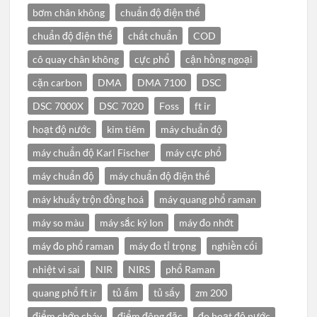
bơm chân không
chuẩn độ điện thế
chuẩn độ điện thế
chất chuẩn
COD
cô quay chân không
cực phổ
cận hồng ngoại
cặn carbon
DMA
DMA 7100
DSC
DSC 7000X
DSC 7020
Foss
ft ir
hoạt độ nước
kim tiêm
máy chuẩn độ
máy chuẩn độ Karl Fischer
máy cực phổ
máy chuẩn độ
máy chuẩn độ điện thế
máy khuấy trộn đồng hoá
máy quang phổ raman
máy so màu
máy sắc ký Ion
máy đo nhớt
máy đo phổ raman
máy đo tỉ trọng
nghiền cối
nhiệt vi sai
NIR
NIRS
phổ Raman
quang phổ ft ir
tủ ấm
tủ sấy
zm 200
điểm chớp cháy
điểm đông đặc
đo hoạt độ nước