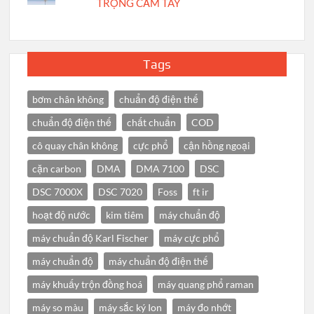
TRỌNG CẦM TAY
Tags
bơm chân không
chuẩn độ điện thế
chuẩn độ điện thế
chất chuẩn
COD
cô quay chân không
cực phổ
cận hồng ngoại
cặn carbon
DMA
DMA 7100
DSC
DSC 7000X
DSC 7020
Foss
ft ir
hoạt độ nước
kim tiêm
máy chuẩn độ
máy chuẩn độ Karl Fischer
máy cực phổ
máy chuẩn độ
máy chuẩn độ điện thế
máy khuấy trộn đồng hoá
máy quang phổ raman
máy so màu
máy sắc ký Ion
máy đo nhớt