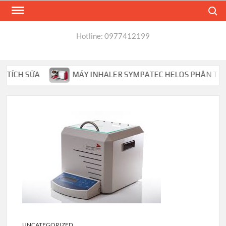
Skip
Search
to
content
Hotline: 0977412199
ÍCH SỮA
MÁY INHALER SYMPATEC HELOS PHÂN TÍCH HẠT
UNCATEGORIZED