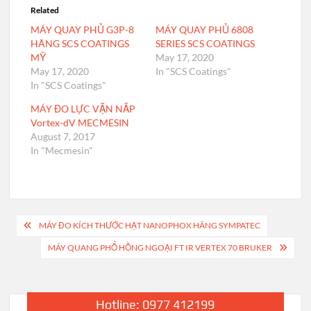
Related
MÁY QUAY PHỦ G3P-8
MÁY QUAY PHỦ 6808
HÃNG SCS COATINGS
SERIES SCS COATINGS
MỸ
May 17, 2020
May 17, 2020
In "SCS Coatings"
In "SCS Coatings"
MÁY ĐO LỰC VẶN NẮP
Vortex-dV MECMESIN
August 7, 2017
In "Mecmesin"
Post
MÁY ĐO KÍCH THƯỚC HẠT NANOPHOX HÃNG SYMPATEC
navigation
MÁY QUANG PHỔ HỒNG NGOẠI FT IR VERTEX 70 BRUKER
Hotline: 0977 412199