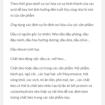
Theo thời gian dưới sự oxi hóa và sự hình thành của các
acid dễ bay hơi ảnh hưởng đến tuổi thọ cũng như là mùi
vị của sản phẫm
Ứng dụng xác định sự ổn định oxi hóa của các sản phẫm:
Dầu có nguồn gốc tự nhiên: Như dầu đậu phộng, dầu
đậu nành, dầu hoa hướng dương, dầu dừa, dầu olive…
Dầu diesel sinh học
Chất béo động vật: dầu cá , mỡ heo…
Chất béo hoặc dầu có trong các sản phẫm: Mỹ phẫm,
bánh qui, ngủ cốc , các loại hạt, sốt Mayonnaise, thịt
xông khói, súc xích, mì ăn liền, phó mát, bơ …các chất
béo có thể là chất béo nhân tạo bị lấn át bởi protein và
cacbonhydrate nên thật sự rất khó đễ xác định hàm
lượng chất béo trong các sản phẫm này.