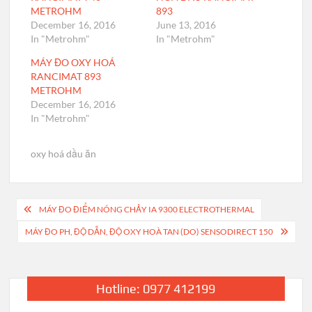
METROHM
893
December 16, 2016
June 13, 2016
In "Metrohm"
In "Metrohm"
MÁY ĐO OXY HOÁ
RANCIMAT 893
METROHM
December 16, 2016
In "Metrohm"
oxy hoá dầu ăn
Post
MÁY ĐO ĐIỂM NÓNG CHẢY IA 9300 ELECTROTHERMAL
navigation
MÁY ĐO PH, ĐỘ DẪN, ĐỘ OXY HOÀ TAN (DO) SENSODIRECT 150
Hotline: 0977 412199