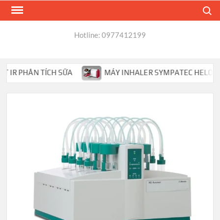
Skip
Search
to
content
Hotline: 0977412199
R PHÂN TÍCH SỮA
MÁY INHALER SYMPATEC HELOS PHÂN 