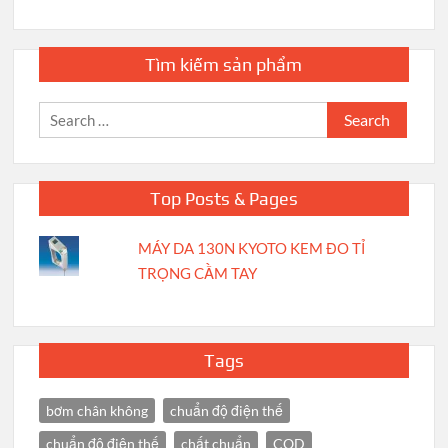
Tìm kiếm sản phẩm
Search
for:
Top Posts & Pages
MÁY DA 130N KYOTO KEM ĐO TỈ
TRỌNG CẦM TAY
Tags
bơm chân không
chuẩn độ điện thế
chuẩn độ điện thế
chất chuẩn
COD