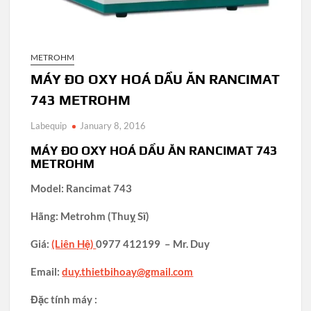
METROHM
MÁY ĐO OXY HOÁ DẦU ĂN RANCIMAT
743 METROHM
Labequip
January 8, 2016
MÁY ĐO OXY HOÁ DẦU ĂN RANCIMAT 743
METROHM
Model: Rancimat 743
Hãng: Metrohm (Thuỵ Sĩ)
Giá:
(Liên Hệ)
0977 412199 – Mr. Duy
Email:
duy.thietbihoay@gmail.com
Đặc tính máy :