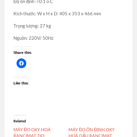
Độ ổn định :<0.1 o C
Kích thước: W x H x D: 405 x 353 x 466 mm
Trọng lượng: 27 kg
Nguồn: 220V/ 50Hz
Share this:
Like this:
Related
MÁY ĐO OXY HOÁ
MÁY ĐO ỔN ĐỊNH OXY
RANCIMAT 743
HOÁ DẦU RANCIMAT