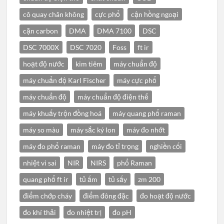
cô quay chân không
cực phổ
cận hồng ngoại
cặn carbon
DMA
DMA 7100
DSC
DSC 7000X
DSC 7020
Foss
ft ir
hoạt độ nước
kim tiêm
máy chuẩn độ
máy chuẩn độ Karl Fischer
máy cực phổ
máy chuẩn độ
máy chuẩn độ điện thế
máy khuấy trộn đồng hoá
máy quang phổ raman
máy so màu
máy sắc ký Ion
máy đo nhớt
máy đo phổ raman
máy đo tỉ trọng
nghiền cối
nhiệt vi sai
NIR
NIRS
phổ Raman
quang phổ ft ir
tủ ấm
tủ sấy
zm 200
điểm chớp cháy
điểm đông đặc
đo hoạt độ nước
đo khí thải
đo nhiệt trị
đo pH