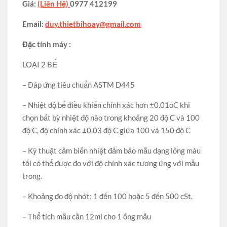
Giá:
(Liên Hệ)
0977 412199
Email:
duy.thietbihoay@gmail.com
Đặc tính máy :
LOẠI 2 BỂ
– Đáp ứng tiêu chuẩn ASTM D445
– Nhiệt độ bể điều khiển chính xác hơn ±0.01oC khi
chọn bất bỳ nhiệt độ nào trong khoảng 20 độ C và 100
độ C, độ chính xác ±0.03 độ C giữa 100 và 150 độ C
– Kỹ thuật cảm biến nhiệt đảm bảo mẫu dạng lỏng màu
tối có thể được đo với độ chính xác tương ứng với mẫu
trong.
– Khoảng đo độ nhớt: 1 đến 100 hoặc 5 đến 500 cSt.
– Thể tích mẫu cần 12ml cho 1 ống mẫu