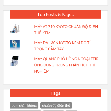
Top Posts & Pages
MÁY AT 710 KYOTO CHUẨN ĐỘ ĐIỆN
THẾ KEM
MÁY DA 130N KYOTO KEM ĐO TỈ
TRỌNG CẦM TAY
MÁY QUANG PHỔ HỒNG NGOẠI FTIR -
ỨNG DỤNG TRONG PHÂN TÍCH THÍ
NGHIỆM
Tags
bơm chân không
chuẩn độ điện thế