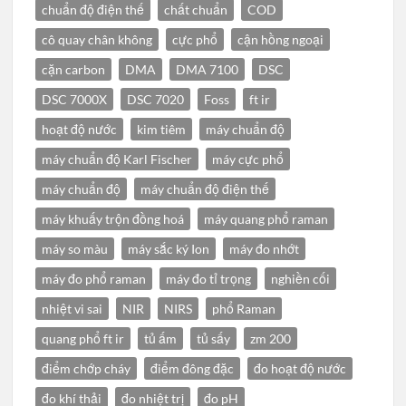
chuẩn độ điện thế
chất chuẩn
COD
cô quay chân không
cực phổ
cận hồng ngoại
cặn carbon
DMA
DMA 7100
DSC
DSC 7000X
DSC 7020
Foss
ft ir
hoạt độ nước
kim tiêm
máy chuẩn độ
máy chuẩn độ Karl Fischer
máy cực phổ
máy chuẩn độ
máy chuẩn độ điện thế
máy khuấy trộn đồng hoá
máy quang phổ raman
máy so màu
máy sắc ký Ion
máy đo nhớt
máy đo phổ raman
máy đo tỉ trọng
nghiền cối
nhiệt vi sai
NIR
NIRS
phổ Raman
quang phổ ft ir
tủ ấm
tủ sấy
zm 200
điểm chớp cháy
điểm đông đặc
đo hoạt độ nước
đo khí thải
đo nhiệt trị
đo pH