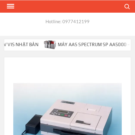
Skip
Search
to
content
Hotline: 0977412199
 VIS NHẬT BẢN
MÁY AAS SPECTRUM SP AA5000 – PHỔ