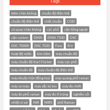
Tags
bơm chân không
chuẩn độ điện thế
chuẩn độ điện thế
chất chuẩn
COD
cô quay chân không
cực phổ
cận hồng ngoại
cặn carbon
DMA
DMA 7100
DSC
DSC 7000X
DSC 7020
Foss
ft ir
hoạt độ nước
kim tiêm
máy chuẩn độ
máy chuẩn độ Karl Fischer
máy cực phổ
máy chuẩn độ
máy chuẩn độ điện thế
máy khuấy trộn đồng hoá
máy quang phổ raman
máy so màu
máy sắc ký Ion
máy đo nhớt
máy đo phổ raman
máy đo tỉ trọng
nghiền cối
nhiệt vi sai
NIR
NIRS
phổ Raman