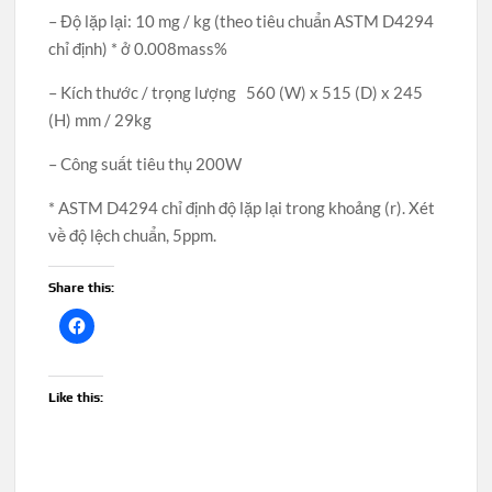
– Độ lặp lại: 10 mg / kg (theo tiêu chuẩn ASTM D4294
chỉ định) * ở 0.008mass%
– Kích thước / trọng lượng 560 (W) x 515 (D) x 245
(H) mm / 29kg
– Công suất tiêu thụ 200W
* ASTM D4294 chỉ định độ lặp lại trong khoảng (r). Xét
về độ lệch chuẩn, 5ppm.
Share this:
Like this: