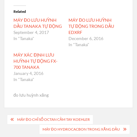
Related
MÁY ĐO LƯU HUỲNH
MÁY ĐO LƯU HUỲNH
DẦU TANAKA TỰ ĐỘNG
TỰ ĐỘNG TRONG DẦU
September 4, 2017
EDXRF
In "Tanaka"
December 6, 2016
In "Tanaka"
MÁY XÁC ĐỊNH LƯU
HUỲNH TỰ ĐỘNG FX-
700 TANAKA
January 4, 2016
In "Tanaka"
đo lưu huỳnh xăng
Post
MÁY ĐO CHỈ SỐ OCTAN CẦM TAY KOEHLER
navigation
MÁY ĐO HYDROCACBON TRONG XĂNG DẦU