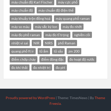
máy chuẩn độ Karl Fischer
máy cực phổ
máy chuẩn độ
máy chuẩn độ điện thế
máy khuấy trộn đồng hoá
máy quang phổ raman
máy so màu
máy sắc ký Ion
máy đo nhớt
máy đo phổ raman
máy đo tỉ trọng
nghiền cối
nhiệt vi sai
NIR
NIRS
phổ Raman
quang phổ ft ir
tủ ấm
tủ sấy
zm 200
điểm chớp cháy
điểm đông đặc
đo hoạt độ nước
đo khí thải
đo nhiệt trị
đo pH
Proudly powered by WordPress
|
Theme: TimesNews
|
By
Theme
Freesia
.