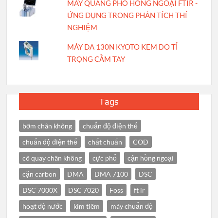
MÁY QUANG PHỔ HỒNG NGOẠI FTIR -
ỨNG DỤNG TRONG PHÂN TÍCH THÍ
NGHIỆM
MÁY DA 130N KYOTO KEM ĐO TỈ
TRỌNG CẦM TAY
Tags
bơm chân không
chuẩn độ điện thế
chuẩn độ điện thế
chất chuẩn
COD
cô quay chân không
cực phổ
cận hồng ngoại
cặn carbon
DMA
DMA 7100
DSC
DSC 7000X
DSC 7020
Foss
ft ir
hoạt độ nước
kim tiêm
máy chuẩn độ