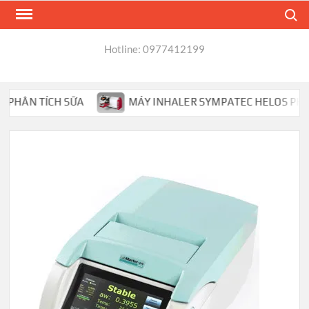
Skip
Search
to
content
Hotline: 0977412199
HÂN TÍCH SỮA
MÁY INHALER SYMPATEC HELOS PHÂN TÍC