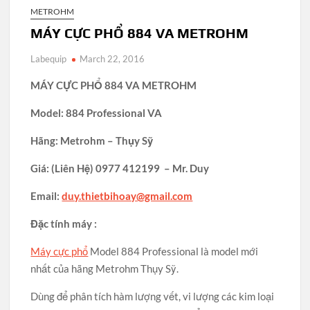
METROHM
MÁY CỰC PHỔ 884 VA METROHM
Labequip
March 22, 2016
MÁY CỰC PHỔ 884 VA METROHM
Model: 884 Professional VA
Hãng: Metrohm – Thụy Sỹ
Giá:
(Liên Hệ)
0977 412199 – Mr. Duy
Email:
duy.thietbihoay@gmail.com
Đặc tính máy :
Máy cực phổ
Model 884 Professional là model mới
nhất của hãng Metrohm Thụy Sỹ.
Dùng để phân tích hàm lượng vết, vi lượng các kim loại