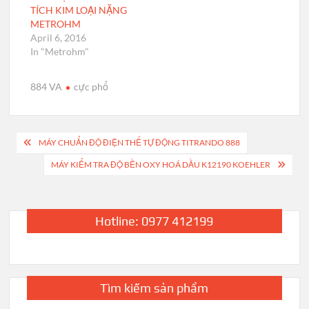
TÍCH KIM LOẠI NẶNG
METROHM
April 6, 2016
In "Metrohm"
884 VA
cực phổ
Post
MÁY CHUẨN ĐỘ ĐIỆN THẾ TỰ ĐỘNG TITRANDO 888
navigation
MÁY KIỂM TRA ĐỘ BỀN OXY HOÁ DẦU K12190 KOEHLER
Hotline: 0977 412199
Tìm kiếm sản phẩm