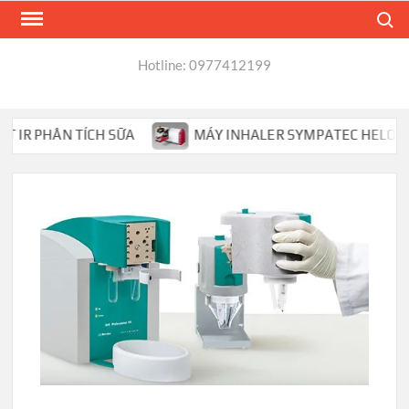
Skip
Search
to
content
Hotline: 0977412199
R PHÂN TÍCH SỮA
MÁY INHALER SYMPATEC HELOS PHÂN 