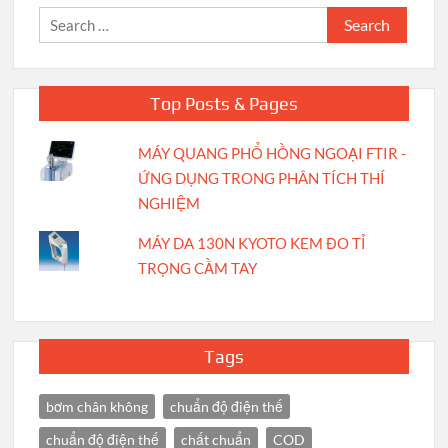
Search
for:
Top Posts & Pages
MÁY QUANG PHỔ HỒNG NGOẠI FTIR -
ỨNG DỤNG TRONG PHÂN TÍCH THÍ
NGHIỆM
MÁY DA 130N KYOTO KEM ĐO TỈ
TRỌNG CẦM TAY
Tags
bơm chân không
chuẩn độ điện thế
chuẩn độ điện thế
chất chuẩn
COD