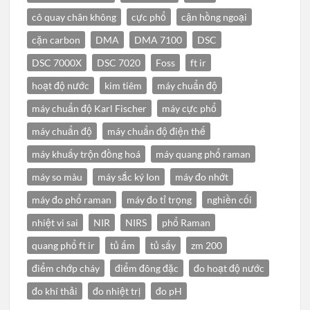
cô quay chân không
cực phổ
cận hồng ngoại
cặn carbon
DMA
DMA 7100
DSC
DSC 7000X
DSC 7020
Foss
ft ir
hoạt độ nước
kim tiêm
máy chuẩn độ
máy chuẩn độ Karl Fischer
máy cực phổ
máy chuẩn độ
máy chuẩn độ điện thế
máy khuấy trộn đồng hoá
máy quang phổ raman
máy so màu
máy sắc ký Ion
máy đo nhớt
máy đo phổ raman
máy đo tỉ trọng
nghiền cối
nhiệt vi sai
NIR
NIRS
phổ Raman
quang phổ ft ir
tủ ấm
tủ sấy
zm 200
điểm chớp cháy
điểm đông đặc
đo hoạt độ nước
đo khí thải
đo nhiệt trị
đo pH