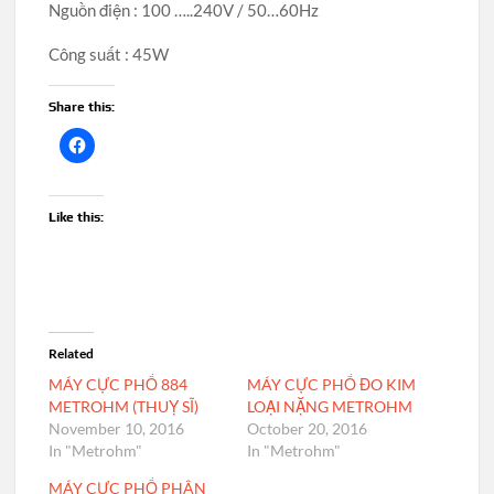
Nguồn điện : 100 …..240V / 50…60Hz
Công suất : 45W
Share this:
Like this:
Related
MÁY CỰC PHỔ 884
MÁY CỰC PHỔ ĐO KIM
METROHM (THUỴ SĨ)
LOẠI NẶNG METROHM
November 10, 2016
October 20, 2016
In "Metrohm"
In "Metrohm"
MÁY CỰC PHỔ PHÂN