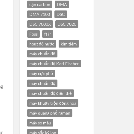
cặn carbon
DMA
DMA 7100
DSC
DSC 7000X
DSC 7020
Foss
ft ir
hoạt độ nước
kim tiêm
máy chuẩn độ
máy chuẩn độ Karl Fischer
máy cực phổ
máy chuẩn độ
ng
máy chuẩn độ điện thế
máy khuấy trộn đồng hoá
máy quang phổ raman
máy so màu
sử
máy sắc ký Ion