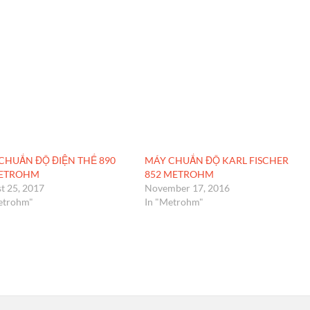
CHUẨN ĐỘ ĐIỆN THẾ 890
MÁY CHUẨN ĐỘ KARL FISCHER
METROHM
852 METROHM
t 25, 2017
November 17, 2016
etrohm"
In "Metrohm"