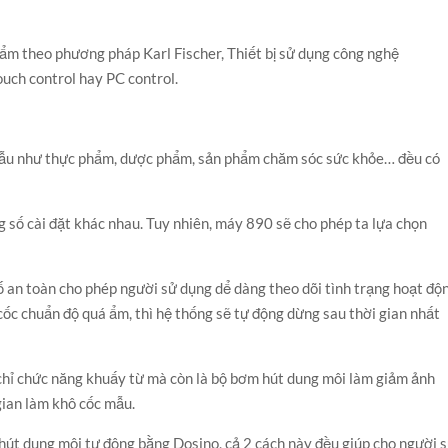
 ẩm theo phương pháp Karl Fischer, Thiết bị sử dụng công nghệ
uch control hay PC control.
ẫu như thực phẩm, dược phẩm, sản phẩm chăm sóc sức khỏe… đều có
g số cài đặt khác nhau. Tuy nhiên, máy 890 sẽ cho phép ta lựa chọn
ố an toàn cho phép người sử dụng dể dàng theo dõi tình trạng hoạt độ
ụ cốc chuẩn độ quá ẩm, thì hệ thống sẽ tự động dừng sau thời gian nhất
hỉ chức năng khuấy từ mà còn là bộ bơm hút dung môi làm giảm ảnh
gian làm khô cốc mẫu.
 hút dung môi tự động bằng Dosino, cả 2 cách này đều giúp cho người 