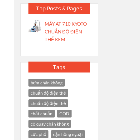
Top Posts & Pages
MÁY AT 710 KYOTO
CHUẨN ĐỘ ĐIỆN
THẾ KEM
Tags
bơm chân không
chuẩn độ điện thế
chuẩn độ điện thế
chất chuẩn
COD
cô quay chân không
cực phổ
cận hồng ngoại