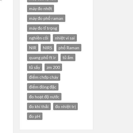
máy đo nhớt
máy đo phổ raman
máy đo tỉ trọng
nghiền cối
nhiệt vi sai
NIR
NIRS
phổ Raman
quang phổ ft ir
tủ ấm
tủ sấy
zm 200
điểm chớp cháy
điểm đông đặc
đo hoạt độ nước
đo khí thải
đo nhiệt trị
đo pH