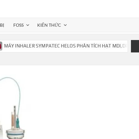
BỊ
FOSS
KIẾN THỨC
 INHALER SYMPATEC HELOS PHÂN TÍCH HẠT MDI,DPI,..