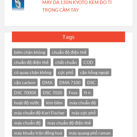
MÁY DA 130N KYOTO KEM ĐO TỈ
TRỌNG CẦM TAY
Tags
bơm chân không
chuẩn độ điện thế
chuẩn độ điện thế
chất chuẩn
COD
cô quay chân không
cực phổ
cận hồng ngoại
cặn carbon
DMA
DMA 7100
DSC
DSC 7000X
DSC 7020
Foss
ft ir
hoạt độ nước
kim tiêm
máy chuẩn độ
máy chuẩn độ Karl Fischer
máy cực phổ
máy chuẩn độ
máy chuẩn độ điện thế
máy khuấy trộn đồng hoá
máy quang phổ raman