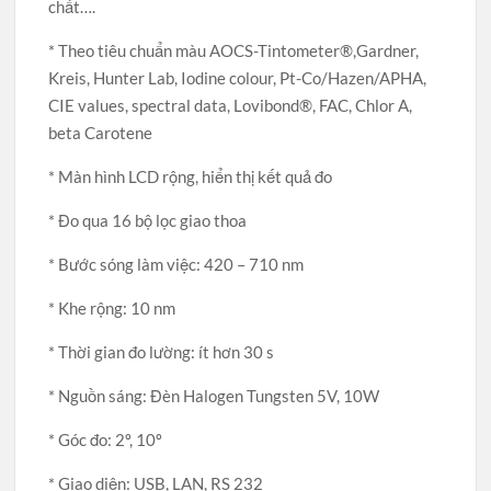
chất….
* Theo tiêu chuẩn màu AOCS-Tintometer®,Gardner,
Kreis, Hunter Lab, Iodine colour, Pt-Co/Hazen/APHA,
CIE values, spectral data, Lovibond®, FAC, Chlor A,
beta Carotene
* Màn hình LCD rộng, hiển thị kết quả đo
* Đo qua 16 bộ lọc giao thoa
* Bước sóng làm việc: 420 – 710 nm
* Khe rộng: 10 nm
* Thời gian đo lường: ít hơn 30 s
* Nguồn sáng: Đèn Halogen Tungsten 5V, 10W
* Góc đo: 2º, 10º
* Giao diện: USB, LAN, RS 232