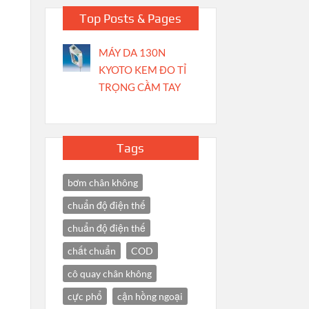
Top Posts & Pages
MÁY DA 130N
KYOTO KEM ĐO TỈ
TRỌNG CẦM TAY
Tags
bơm chân không
chuẩn độ điện thế
chuẩn độ điện thế
chất chuẩn
COD
cô quay chân không
cực phổ
cận hồng ngoại