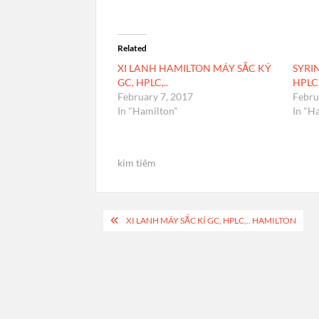
Related
XI LANH HAMILTON MÁY SẮC KÝ
SYRI
GC, HPLC,..
HPLC
February 7, 2017
Febru
In "Hamilton"
In "H
kim tiêm
Post
XI LANH MÁY SẮC KÍ GC, HPLC,.. HAMILTON
navigation