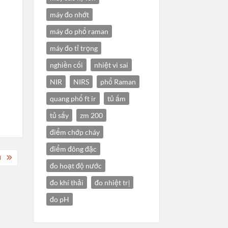
máy đo nhớt
máy đo phổ raman
máy đo tỉ trọng
nghiền cối
nhiệt vi sai
NIR
NIRS
phổ Raman
quang phổ ft ir
tủ ấm
tủ sấy
zm 200
điểm chớp cháy
điểm đông đặc
N
đo hoạt độ nước
đo khí thải
đo nhiệt trị
đo pH