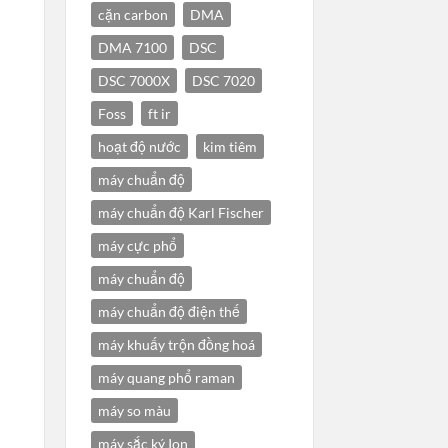
cặn carbon
DMA
DMA 7100
DSC
DSC 7000X
DSC 7020
Foss
ft ir
hoạt độ nước
kim tiêm
máy chuẩn độ
máy chuẩn độ Karl Fischer
máy cực phổ
máy chuẩn độ
máy chuẩn độ điện thế
máy khuấy trộn đồng hoá
máy quang phổ raman
máy so màu
máy sắc ký Ion