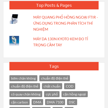
Top Posts & Pages
MÁY QUANG PHỔ HỒNG NGOẠI FTIR -
ỨNG DỤNG TRONG PHÂN TÍCH THÍ
NGHIỆM
MÁY DA 130N KYOTO KEM ĐO TỈ
TRỌNG CẦM TAY
Tags
bơm chân không
chuẩn độ điện thế
chuẩn độ điện thế
chất chuẩn
COD
cô quay chân không
cực phổ
cận hồng ngoại
cặn carbon
DMA
DMA 7100
DSC