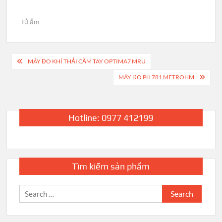
tủ ấm
Post
MÁY ĐO KHÍ THẢI CẦM TAY OPTIMA7 MRU
navigation
MÁY ĐO PH 781 METROHM
Hotline: 0977 412199
Tìm kiếm sản phẩm
Search
for: