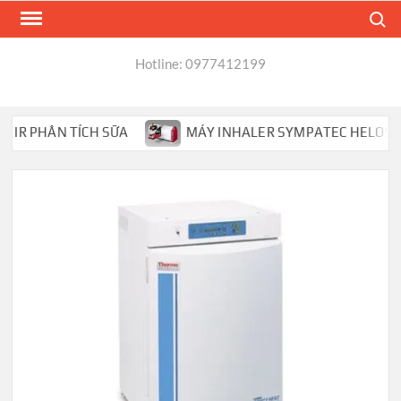
Skip
Search
to
content
Hotline: 0977412199
R PHÂN TÍCH SỮA
MÁY INHALER SYMPATEC HELOS PHÂN 