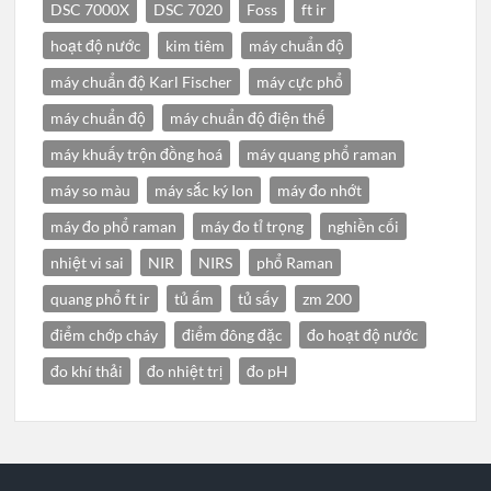
DSC 7000X
DSC 7020
Foss
ft ir
hoạt độ nước
kim tiêm
máy chuẩn độ
máy chuẩn độ Karl Fischer
máy cực phổ
máy chuẩn độ
máy chuẩn độ điện thế
máy khuấy trộn đồng hoá
máy quang phổ raman
máy so màu
máy sắc ký Ion
máy đo nhớt
máy đo phổ raman
máy đo tỉ trọng
nghiền cối
nhiệt vi sai
NIR
NIRS
phổ Raman
quang phổ ft ir
tủ ấm
tủ sấy
zm 200
điểm chớp cháy
điểm đông đặc
đo hoạt độ nước
đo khí thải
đo nhiệt trị
đo pH