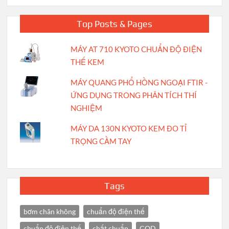
Top Posts & Pages
MÁY AT 710 KYOTO CHUẨN ĐỘ ĐIỆN
THẾ KEM
MÁY QUANG PHỔ HỒNG NGOẠI FTIR -
ỨNG DỤNG TRONG PHÂN TÍCH THÍ
NGHIỆM
MÁY DA 130N KYOTO KEM ĐO TỈ
TRỌNG CẦM TAY
Tags
bơm chân không
chuẩn độ điện thế
chuẩn độ điện thế
chất chuẩn
COD