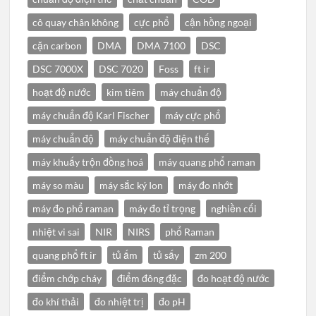
cô quay chân không
cực phổ
cận hồng ngoại
cặn carbon
DMA
DMA 7100
DSC
DSC 7000X
DSC 7020
Foss
ft ir
hoạt độ nước
kim tiêm
máy chuẩn độ
máy chuẩn độ Karl Fischer
máy cực phổ
máy chuẩn độ
máy chuẩn độ điện thế
máy khuấy trộn đồng hoá
máy quang phổ raman
máy so màu
máy sắc ký Ion
máy đo nhớt
máy đo phổ raman
máy đo tỉ trọng
nghiền cối
nhiệt vi sai
NIR
NIRS
phổ Raman
quang phổ ft ir
tủ ấm
tủ sấy
zm 200
điểm chớp cháy
điểm đông đặc
đo hoạt độ nước
đo khí thải
đo nhiệt trị
đo pH