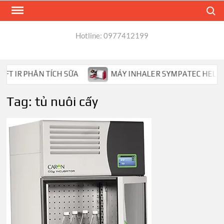
Skip
Search
to
content
Hotline: 0977412199
 IR PHÂN TÍCH SỮA
MÁY INHALER SYMPATEC HELOS PH
Tag:
tủ nuôi cấy