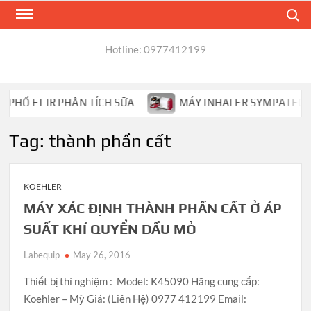
Skip
Search
to
content
Hotline: 0977412199
HỔ FT IR PHÂN TÍCH SỮA
MÁY INHALER SYMPATEC HEL
Tag:
thành phần cất
KOEHLER
MÁY XÁC ĐỊNH THÀNH PHẦN CẤT Ở ÁP
SUẤT KHÍ QUYỂN DẦU MỎ
Labequip
May 26, 2016
Thiết bị thí nghiệm : Model: K45090 Hãng cung cấp:
Koehler – Mỹ Giá: (Liên Hệ) 0977 412199 Email: