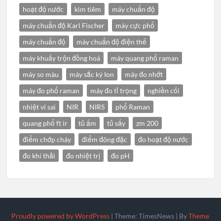
hoạt độ nước
kim tiêm
máy chuẩn độ
máy chuẩn độ Karl Fischer
máy cực phổ
máy chuẩn độ
máy chuẩn độ điện thế
máy khuấy trộn đồng hoá
máy quang phổ raman
máy so màu
máy sắc ký Ion
máy đo nhớt
máy đo phổ raman
máy đo tỉ trọng
nghiền cối
nhiệt vi sai
NIR
NIRS
phổ Raman
quang phổ ft ir
tủ ấm
tủ sấy
zm 200
điểm chớp cháy
điểm đông đặc
đo hoạt độ nước
đo khí thải
đo nhiệt trị
đo pH
Proudly powered by WordPress
|
Theme: TimesNews
|
By
Theme