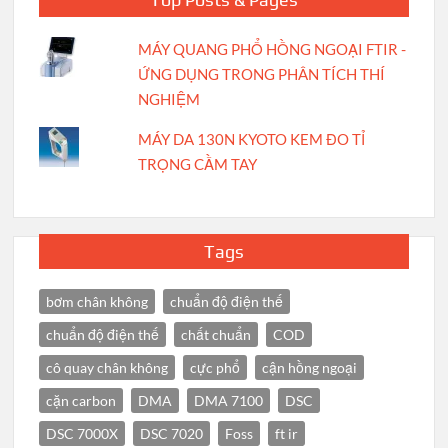
MÁY QUANG PHỔ HỒNG NGOẠI FTIR -
ỨNG DỤNG TRONG PHÂN TÍCH THÍ
NGHIỆM
MÁY DA 130N KYOTO KEM ĐO TỈ
TRỌNG CẦM TAY
Tags
bơm chân không
chuẩn độ điện thế
chuẩn độ điện thế
chất chuẩn
COD
cô quay chân không
cực phổ
cận hồng ngoại
cặn carbon
DMA
DMA 7100
DSC
DSC 7000X
DSC 7020
Foss
ft ir