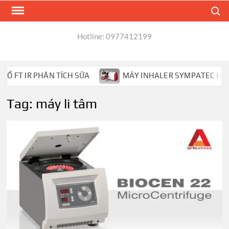
Skip
Search
to
content
Hotline: 0977412199
FT IR PHÂN TÍCH SỮA
MÁY INHALER SYMPATEC HELOS 
Tag:
máy li tâm