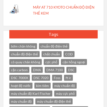
MÁY AT 710 KYOTO CHUẨN ĐỘ ĐIỆN
THẾ KEM
Tags
bơm chân không
chuẩn độ điện thế
chuẩn độ điện thế
chất chuẩn
COD
cô quay chân không
cực phổ
cận hồng ngoại
cặn carbon
DMA
DMA 7100
DSC
DSC 7000X
DSC 7020
Foss
ft ir
hoạt độ nước
kim tiêm
máy chuẩn độ
máy chuẩn độ Karl Fischer
máy cực phổ
máy chuẩn độ
máy chuẩn độ điện thế