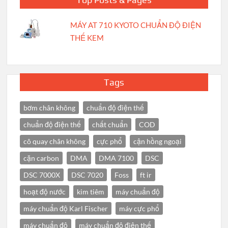
MÁY AT 710 KYOTO CHUẨN ĐỘ ĐIỆN
THẾ KEM
Tags
bơm chân không
chuẩn độ điện thế
chuẩn độ điện thế
chất chuẩn
COD
cô quay chân không
cực phổ
cận hồng ngoại
cặn carbon
DMA
DMA 7100
DSC
DSC 7000X
DSC 7020
Foss
ft ir
hoạt độ nước
kim tiêm
máy chuẩn độ
máy chuẩn độ Karl Fischer
máy cực phổ
máy chuẩn độ
máy chuẩn độ điện thế