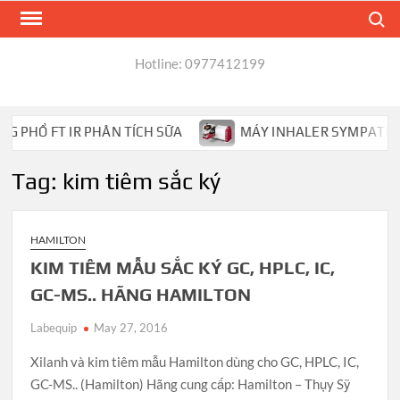
Skip
Search
to
content
Hotline: 0977412199
 PHỔ FT IR PHÂN TÍCH SỮA
MÁY INHALER SYMPATEC HE
Tag:
kim tiêm sắc ký
HAMILTON
KIM TIÊM MẪU SẮC KÝ GC, HPLC, IC,
GC-MS.. HÃNG HAMILTON
Labequip
May 27, 2016
Xilanh và kim tiêm mẫu Hamilton dùng cho GC, HPLC, IC,
GC-MS.. (Hamilton) Hãng cung cấp: Hamilton – Thụy Sỹ