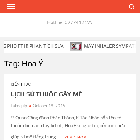
Skip
Search
to
content
Hotline: 0977412199
 PHỔ FT IR PHÂN TÍCH SỮA
MÁY INHALER SYMPATEC HE
Tag:
Hoa Ý
KIẾN THỨC
LỊCH SỬ THUỐC GÂY MÊ
Labequip
October 19, 2015
** Quan Công đánh Phàn Thành, bị Tào Nhân bắn tên có
thuốc độc, cánh tay bị liệt, Hoa Ðà nghe tin, đến xin chữa
giúp, vì mộ tiếng trung …
READ MORE