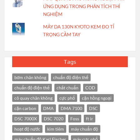
ỨNG DỤNG TRONG PHÂN TÍCH THÍ
NGHIỆM
MÁY DA 130N KYOTO KEM ĐO TỈ
TRỌNG CẦM TAY
Tags
bơm chân không
chuẩn độ điện thế
chuẩn độ điện thế
chất chuẩn
COD
cô quay chân không
cực phổ
cận hồng ngoại
cặn carbon
DMA
DMA 7100
DSC
DSC 7000X
DSC 7020
Foss
ft ir
hoạt độ nước
kim tiêm
máy chuẩn độ
máy chuẩn độ Karl Fischer
máy cực phổ