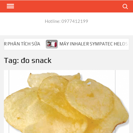
Skip
Search
to
content
Hotline: 0977412199
 PHÂN TÍCH SỮA
MÁY INHALER SYMPATEC HELOS PHÂN 
Tag:
đo snack