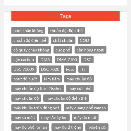
Tags
bơm chân không
chuẩn độ điện thế
chuẩn độ điện thế
chất chuẩn
COD
cô quay chân không
cực phổ
cận hồng ngoại
cặn carbon
DMA
DMA 7100
DSC
DSC 7000X
DSC 7020
Foss
ft ir
hoạt độ nước
kim tiêm
máy chuẩn độ
máy chuẩn độ Karl Fischer
máy cực phổ
máy chuẩn độ
máy chuẩn độ điện thế
máy khuấy trộn đồng hoá
máy quang phổ raman
máy so màu
máy sắc ký Ion
máy đo nhớt
máy đo phổ raman
máy đo tỉ trọng
nghiền cối