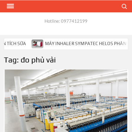
Skip
Search
to
content
Hotline: 0977412199
 TÍCH SỮA
MÁY INHALER SYMPATEC HELOS PHÂN TÍCH H
Tag:
đo phủ vải