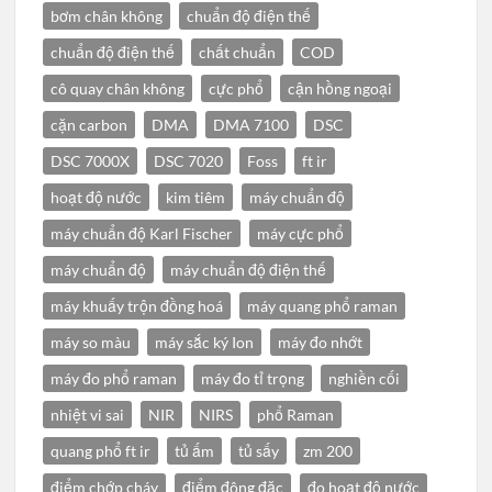
bơm chân không
chuẩn độ điện thế
chuẩn độ điện thế
chất chuẩn
COD
cô quay chân không
cực phổ
cận hồng ngoại
cặn carbon
DMA
DMA 7100
DSC
DSC 7000X
DSC 7020
Foss
ft ir
hoạt độ nước
kim tiêm
máy chuẩn độ
máy chuẩn độ Karl Fischer
máy cực phổ
máy chuẩn độ
máy chuẩn độ điện thế
máy khuấy trộn đồng hoá
máy quang phổ raman
máy so màu
máy sắc ký Ion
máy đo nhớt
máy đo phổ raman
máy đo tỉ trọng
nghiền cối
nhiệt vi sai
NIR
NIRS
phổ Raman
quang phổ ft ir
tủ ấm
tủ sấy
zm 200
điểm chớp cháy
điểm đông đặc
đo hoạt độ nước