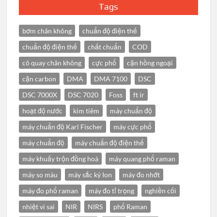
Tags
bơm chân không
chuẩn độ điện thế
chuẩn độ điện thế
chất chuẩn
COD
cô quay chân không
cực phổ
cận hồng ngoại
cặn carbon
DMA
DMA 7100
DSC
DSC 7000X
DSC 7020
Foss
ft ir
hoạt độ nước
kim tiêm
máy chuẩn độ
máy chuẩn độ Karl Fischer
máy cực phổ
máy chuẩn độ
máy chuẩn độ điện thế
máy khuấy trộn đồng hoá
máy quang phổ raman
máy so màu
máy sắc ký Ion
máy đo nhớt
máy đo phổ raman
máy đo tỉ trọng
nghiền cối
nhiệt vi sai
NIR
NIRS
phổ Raman