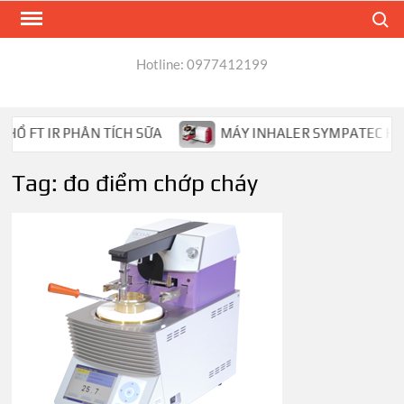
Skip
Search
to
content
Hotline: 0977412199
 FT IR PHÂN TÍCH SỮA
MÁY INHALER SYMPATEC HELOS
Tag:
đo điểm chớp cháy