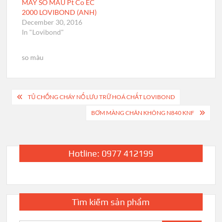
MÁY SO MÀU Pt Co EC
2000 LOVIBOND (ANH)
December 30, 2016
In "Lovibond"
so màu
Post
TỦ CHỐNG CHÁY NỔ LƯU TRỮ HOÁ CHẤT LOVIBOND
navigation
BƠM MÀNG CHÂN KHÔNG N840 KNF
Hotline: 0977 412199
Tìm kiếm sản phẩm