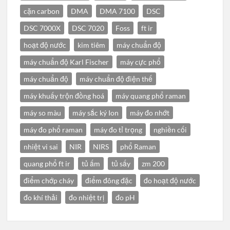
cặn carbon
DMA
DMA 7100
DSC
DSC 7000X
DSC 7020
Foss
ft ir
hoạt độ nước
kim tiêm
máy chuẩn độ
máy chuẩn độ Karl Fischer
máy cực phổ
máy chuẩn độ
máy chuẩn độ điện thế
máy khuấy trộn đồng hoá
máy quang phổ raman
máy so màu
máy sắc ký Ion
máy đo nhớt
máy đo phổ raman
máy đo tỉ trọng
nghiền cối
nhiệt vi sai
NIR
NIRS
phổ Raman
quang phổ ft ir
tủ ấm
tủ sấy
zm 200
điểm chớp cháy
điểm đông đặc
đo hoạt độ nước
đo khí thải
đo nhiệt trị
đo pH