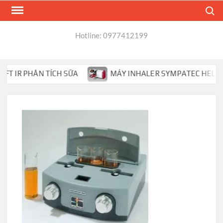
Skip
Search
to
content
Hotline: 0977412199
 IR PHÂN TÍCH SỮA
MÁY INHALER SYMPATEC HELOS PHÂ