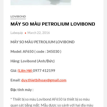
LOVIBOND
MÁY SO MÀU PETROLIUM LOVIBOND
Labequip
March 22, 2016
MÁY SO MÀU PETROLIUM LOVIBOND
Model: AF650 ( code : 345030 )
Hãng: Lovibond (Anh/Đức)
Giá:
(Liên Hệ)
0977 412199
Email:
duy.thietbihoay@gmail.com
Đặc tính máy :
* Thiết bị so màu Lovibond AF650 là thiết bị so màu
quan sát bằng mắt: Mẫu được so sánh với hai đĩa màu