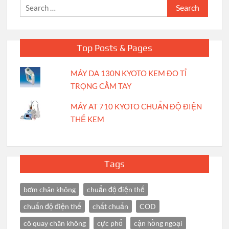
Search
for:
Top Posts & Pages
MÁY DA 130N KYOTO KEM ĐO TỈ
TRỌNG CẦM TAY
MÁY AT 710 KYOTO CHUẨN ĐỘ ĐIỆN
THẾ KEM
Tags
bơm chân không
chuẩn độ điện thế
chuẩn độ điện thế
chất chuẩn
COD
cô quay chân không
cực phổ
cận hồng ngoại