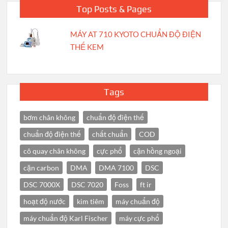
Top Posts & Pages
MÁY AT 710 KYOTO CHUẨN ĐỘ ĐIỆN
THẾ KEM
Tags
bơm chân không
chuẩn độ điện thế
chuẩn độ điện thế
chất chuẩn
COD
cô quay chân không
cực phổ
cận hồng ngoại
cặn carbon
DMA
DMA 7100
DSC
DSC 7000X
DSC 7020
Foss
ft ir
hoạt độ nước
kim tiêm
máy chuẩn độ
máy chuẩn độ Karl Fischer
máy cực phổ