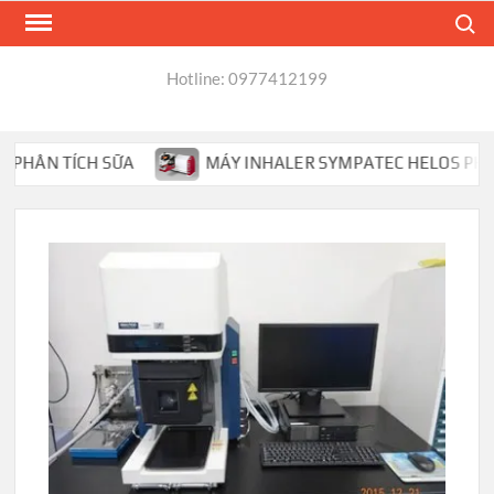
Skip
Search
to
content
Hotline: 0977412199
HÂN TÍCH SỮA
MÁY INHALER SYMPATEC HELOS PHÂN TÍ