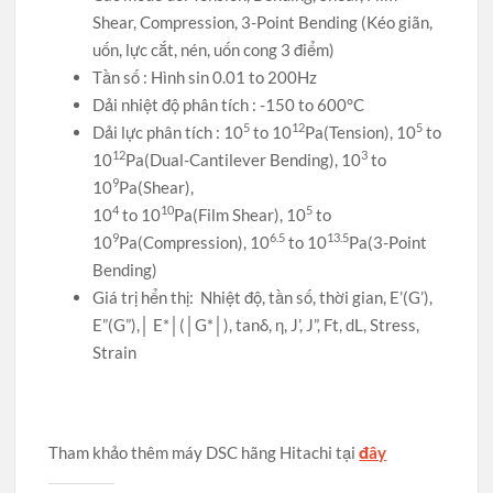
Shear, Compression, 3-Point Bending (Kéo giãn,
uốn, lực cắt, nén, uốn cong 3 điểm)
Tần số : Hình sin 0.01 to 200Hz
Dải nhiệt độ phân tích : -150 to 600°C
5
12
5
Dải lực phân tích : 10
to 10
Pa(Tension), 10
to
12
3
10
Pa(Dual-Cantilever Bending), 10
to
9
10
Pa(Shear),
4
10
5
10
to 10
Pa(Film Shear), 10
to
9
6.5
13.5
10
Pa(Compression), 10
to 10
Pa(3-Point
Bending)
Giá trị hển thị: Nhiệt độ, tần số, thời gian, E’(G’),
E”(G”),│ E*│(│G*│), tanδ, η, J’, J”, Ft, dL, Stress,
Strain
Tham khảo thêm máy DSC hãng Hitachi tại
đây