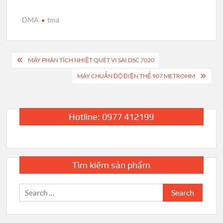
DMA
tma
Post
MÁY PHÂN TÍCH NHIỆT QUÉT VI SAI DSC 7020
navigation
MÁY CHUẨN ĐỘ ĐIỆN THẾ 907 METROHM
Hotline: 0977 412199
Tìm kiếm sản phẩm
Search
for: