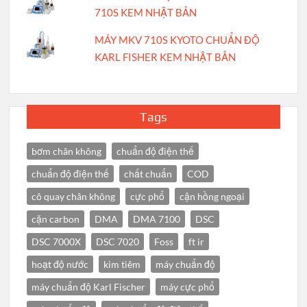
710S KEM NHẬT BẢN
MÁY MKV 710S KYOTO CHUẨN ĐỘ
KARL FISHER KEM NHẬT BẢN
Tags
bơm chân không
chuẩn độ điện thế
chuẩn độ điện thế
chất chuẩn
COD
cô quay chân không
cực phổ
cận hồng ngoại
cặn carbon
DMA
DMA 7100
DSC
DSC 7000X
DSC 7020
Foss
ft ir
hoạt độ nước
kim tiêm
máy chuẩn độ
máy chuẩn độ Karl Fischer
máy cực phổ