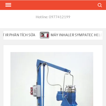
Skip
Search
to
content
Hotline: 0977412199
R PHÂN TÍCH SỮA
MÁY INHALER SYMPATEC HELOS PHÂN 