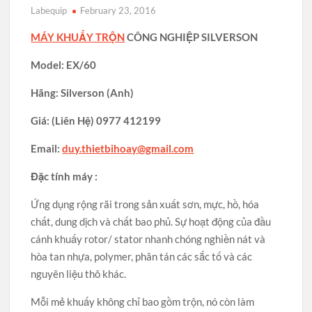
Labequip
February 23, 2016
MÁY KHUẤY TRỘN
CÔNG NGHIỆP SILVERSON
Model: EX/60
Hãng: Silverson (Anh)
Giá: (Liên Hệ) 0977 412199
Email:
duy.thietbihoay@gmail.com
Đặc tính máy :
Ứng dụng rộng rãi trong sản xuất sơn, mực, hồ, hóa
chất, dung dịch và chất bao phủ. Sự hoạt động của đầu
cánh khuấy rotor/ stator nhanh chóng nghiền nát và
hòa tan nhựa, polymer, phân tán các sắc tố và các
nguyên liệu thô khác.
Mỗi mẻ khuấy không chỉ bao gồm trộn, nó còn làm