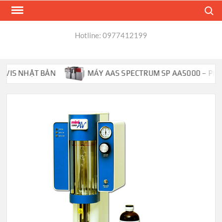
Skip
Search
to
content
Hotline: 0977412199
IS NHẬT BẢN
MÁY AAS SPECTRUM SP AA5000 – PHỔ H