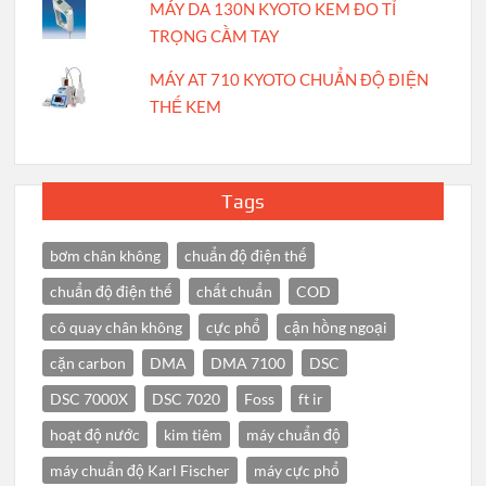
MÁY DA 130N KYOTO KEM ĐO TỈ
TRỌNG CẦM TAY
MÁY AT 710 KYOTO CHUẨN ĐỘ ĐIỆN
THẾ KEM
Tags
bơm chân không
chuẩn độ điện thế
chuẩn độ điện thế
chất chuẩn
COD
cô quay chân không
cực phổ
cận hồng ngoại
cặn carbon
DMA
DMA 7100
DSC
DSC 7000X
DSC 7020
Foss
ft ir
hoạt độ nước
kim tiêm
máy chuẩn độ
máy chuẩn độ Karl Fischer
máy cực phổ