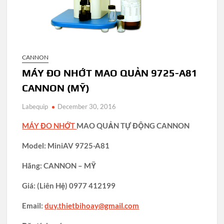
CANNON
MÁY ĐO NHỚT MAO QUẢN 9725-A81
CANNON (MỸ)
Labequip
December 30, 2016
MÁY ĐO NHỚT
MAO QUẢN TỰ ĐỘNG CANNON
Model: MiniAV 9725-A81
Hãng: CANNON – MỸ
Giá:
(Liên Hệ)
0977 412199
Email:
duy.thietbihoay@gmail.com