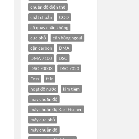
chuẩn độ điện thế
chất chuẩn
COD
cô quay chân không
cực phổ
cận hồng ngoại
cặn carbon
DMA
DMA 7100
DSC
DSC 7000X
DSC 7020
Foss
ft ir
hoạt độ nước
kim tiêm
máy chuẩn độ
máy chuẩn độ Karl Fischer
máy cực phổ
máy chuẩn độ