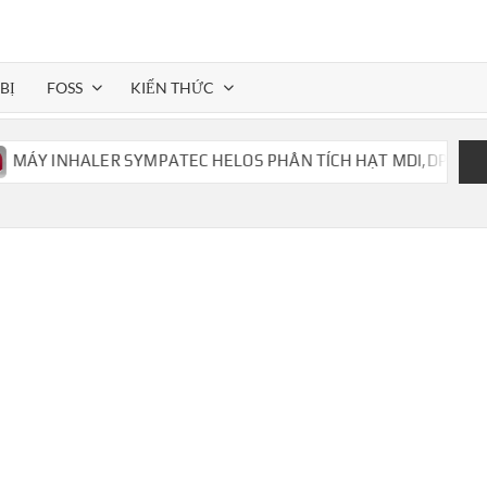
BỊ
FOSS
KIẾN THỨC
Y INHALER SYMPATEC HELOS PHÂN TÍCH HẠT MDI,DPI,..