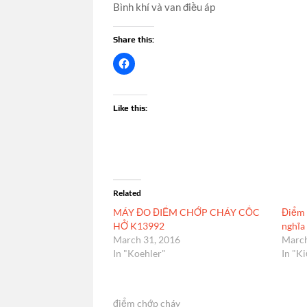
Bình khí và van điều áp
Share this:
Like this:
Related
MÁY ĐO ĐIỂM CHỚP CHÁY CỐC
Điểm 
HỞ K13992
nghĩa
March 31, 2016
March
In "Koehler"
In "Ki
điểm chớp cháy