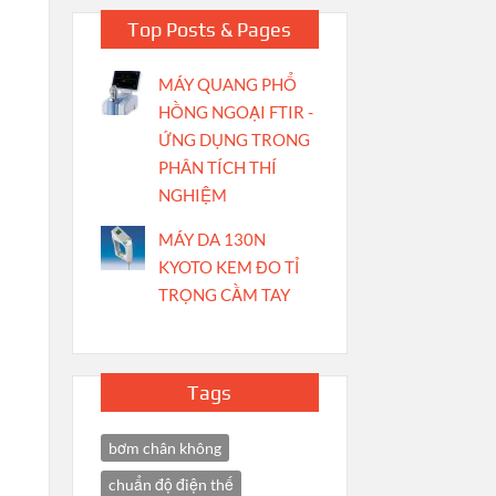
Top Posts & Pages
MÁY QUANG PHỔ
HỒNG NGOẠI FTIR -
ỨNG DỤNG TRONG
PHÂN TÍCH THÍ
NGHIỆM
MÁY DA 130N
KYOTO KEM ĐO TỈ
TRỌNG CẦM TAY
Tags
bơm chân không
chuẩn độ điện thế