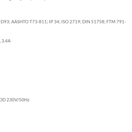
STM D93; AASHTO T73-811; IP 34; ISO 2719; DIN 51758; FTM 791-
, 3.4A
ROD 230V/50Hz