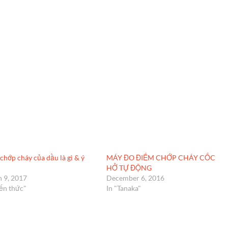
chớp cháy của dầu là gì & ý
MÁY ĐO ĐIỂM CHỚP CHÁY CỐC
HỞ TỰ ĐỘNG
 9, 2017
December 6, 2016
ến thức"
In "Tanaka"