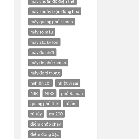
máy chuẩn độ điện thế
máy khuấy trộn đồng hoá
máy quang phổ raman
máy so màu
máy sắc ký Ion
máy đo nhớt
máy đo phổ raman
máy đo tỉ trọng
nghiền cối
nhiệt vi sai
NIR
NIRS
phổ Raman
quang phổ ft ir
tủ ấm
tủ sấy
zm 200
điểm chớp cháy
điểm đông đặc